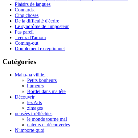
Plaisirs de langues
Connards.
Cinq choses
De la difficulté d'écrire
Le syndrôme de l'imposteur
Pas pareil
J'veux d'l'amour
Coming-out
Doublement exceptionnel
Catégories
Maha-ha viiiiie...
Petits bonheurs
humeurs
Bordel dans ma tête
Découvrir
lez'Arts
zimages
pensées irréfléchies
le monde tourne mal
nateurs et découvertes
N'importe-quoi