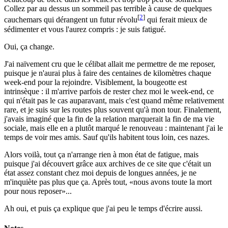
Collez par au dessus un sommeil pas terrible à cause de quelques
[
2
]
cauchemars qui dérangent un futur révolu
qui ferait mieux de
sédimenter et vous l'aurez compris : je suis fatigué.
Oui, ça change.
J'ai naïvement cru que le célibat allait me permettre de me reposer,
puisque je n'aurai plus à faire des centaines de kilomètres chaque
week-end pour la rejoindre. Visiblement, la bougeotte est
intrinsèque : il m'arrive parfois de rester chez moi le week-end, ce
qui n'était pas le cas auparavant, mais c'est quand même relativement
rare, et je suis sur les routes plus souvent qu'à mon tour. Finalement,
j'avais imaginé que la fin de la relation marquerait la fin de ma vie
sociale, mais elle en a plutôt marqué le renouveau : maintenant j'ai le
temps de voir mes amis. Sauf qu'ils habitent tous loin, ces nazes.
Alors voilà, tout ça n'arrange rien à mon état de fatigue, mais
puisque j'ai découvert grâce aux archives de ce site que c'était un
état assez constant chez moi depuis de longues années, je ne
m'inquiète pas plus que ça. Après tout,
nous avons toute la mort
pour nous reposer
...
Ah oui, et puis ça explique que j'ai peu le temps d'écrire aussi.