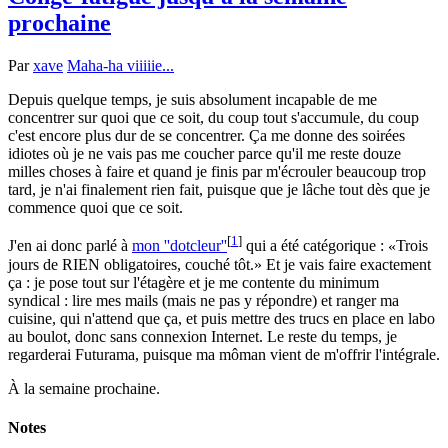
prochaine
Par
xave
Maha-ha viiiiie...
Depuis quelque temps, je suis absolument incapable de me
concentrer sur quoi que ce soit, du coup tout s'accumule, du coup
c'est encore plus dur de se concentrer. Ça me donne des soirées
idiotes où je ne vais pas me coucher parce qu'il me reste douze
milles choses à faire et quand je finis par m'écrouler beaucoup trop
tard, je n'ai finalement rien fait, puisque que je lâche tout dès que je
commence quoi que ce soit.
[
1
]
J'en ai donc parlé à
mon ''dotcleur''
qui a été catégorique :
Trois
jours de RIEN obligatoires, couché tôt.
Et je vais faire exactement
ça : je pose tout sur l'étagère et je me contente du minimum
syndical : lire mes mails (mais ne pas y répondre) et ranger ma
cuisine, qui n'attend que ça, et puis mettre des trucs en place en labo
au boulot, donc sans connexion Internet. Le reste du temps, je
regarderai Futurama, puisque ma môman vient de m'offrir l'intégrale.
À la semaine prochaine.
Notes