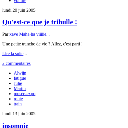
voiture
lundi 20 juin 2005
Qu'est-ce que je tribulle !
Par
xave
Maha-ha viiiiie...
Une petite tranche de vie ? Allez, c'est parti !
Lire la suite
...
2 commentaires
Alwijn
fatigue
Julie
Martin
musée-expo
route
train
lundi 13 juin 2005
insomnie