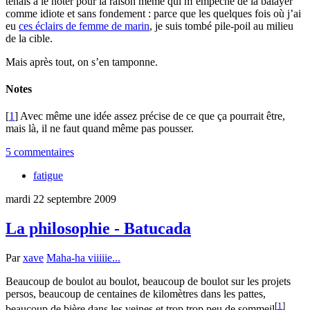
tenais à le noter pour la raison même qui m’empêche de la balayer
comme idiote et sans fondement : parce que les quelques fois où j’ai
eu
ces éclairs de femme de marin
, je suis tombé pile-poil au milieu
de la cible.
Mais après tout, on s’en tamponne.
Notes
[
1
] Avec même une idée assez précise de ce que ça pourrait être,
mais là, il ne faut quand même pas pousser.
5 commentaires
fatigue
mardi 22 septembre 2009
La philosophie - Batucada
Par
xave
Maha-ha viiiiie...
Beaucoup de boulot au boulot, beaucoup de boulot sur les projets
persos, beaucoup de centaines de kilomètres dans les pattes,
[
1
]
beaucoup de bière dans les veines et trop trop peu de sommeil