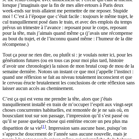
lorsque j’imaginais que la fin de mes aller-retours à Paris deux
week-ends sur trois allaient me permettre de me reposer. Stupide
moi ! C’est à l’époque que c’était facile : toujours le même trajet, le
cul tranquillement posé dans le train, et avec des emplois du temps
prévus un trimestre à l’avance : reposant pour le corps, reposant
pour la tête, mais j’aimais quand même ça (j’avais une récompense
au bout du trajet, et de l’inconnu quand même : l’humeur de la dite
récompense.)
Tout ça pour ne rien dire, ou plutôt si : je voulais noter ici, pour les
générations futures (ou en tous cas pour moi plus tard, histoire
d’avoir une chronologie) la raison de mon brutal coup de mou de la
semaine dernière. Notons un instant ce que moi j’appelle l’instinct :
quand une réflexion se fait au niveau totalement inconscient et que
le cerveau éructe brutalement les conclusions de cette réflexion sans
laisser aucun accès au cheminement.
C’est ça qui est venu me prendre la tête, alors que j’étais
tranquillement installé en train de m’occuper l’esprit aux vingt-sept
choses concurrentes habituelles, est remontée de je ne sais où, en
bousculant tout sur son passage, l’impression qu’il s’est passé ou
qu’il se passe quelque-chose qui entérine encore un peu plus ma
[
1
]
disparition de sa vie
. Impression sans aucune base, puisqu’on
s’approche doucement de l’année sans aucune nouvelle, mais je