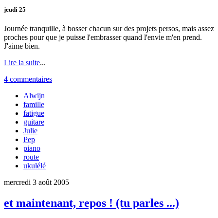
jeudi 25
Journée tranquille, à bosser chacun sur des projets persos, mais assez
proches pour que je puisse l'embrasser quand l'envie m'en prend.
J'aime bien.
Lire la suite
...
4 commentaires
Alwijn
famille
fatigue
guitare
Julie
Pep
piano
route
ukulélé
mercredi 3 août 2005
et maintenant, repos ! (tu parles ...)