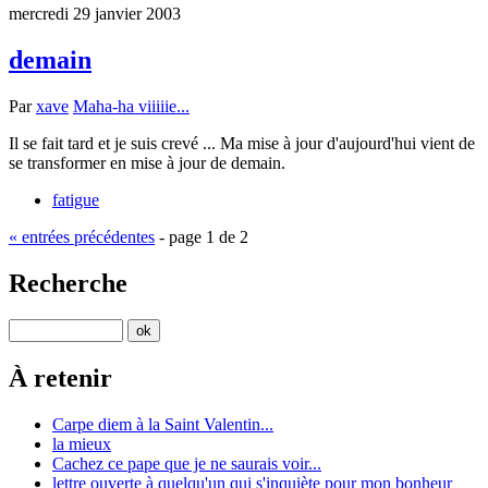
mercredi 29 janvier 2003
demain
Par
xave
Maha-ha viiiiie...
Il se fait tard et je suis crevé ... Ma mise à jour d'aujourd'hui vient de
se transformer en mise à jour de demain.
fatigue
« entrées précédentes
- page 1 de 2
Recherche
À retenir
Carpe diem à la Saint Valentin...
la mieux
Cachez ce pape que je ne saurais voir...
lettre ouverte à quelqu'un qui s'inquiète pour mon bonheur