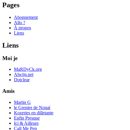
Pages
Abonnement
Allo ?
À propos
Liens
Liens
Moi je
MaRDyCk.org
Alwijn.net
Dotclear
Amis
Martin G
le Grenier de Nonal
Kozeries en dilletante
Enfin Presque
Ici & Ailleurs
Call Me Pep