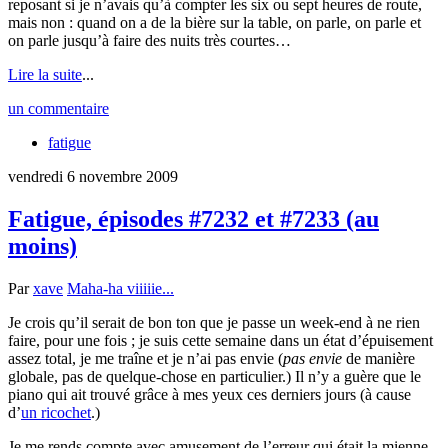
reposant si je n’avais qu’à compter les six ou sept heures de route,
mais non : quand on a de la bière sur la table, on parle, on parle et
on parle jusqu’à faire des nuits très courtes…
Lire la suite
...
un commentaire
fatigue
vendredi 6 novembre 2009
Fatigue, épisodes #7232 et #7233 (au
moins)
Par
xave
Maha-ha viiiiie...
Je crois qu’il serait de bon ton que je passe un week-end à ne rien
faire, pour une fois ; je suis cette semaine dans un état d’épuisement
assez total, je me traîne et je n’ai pas envie (
pas envie
de manière
globale, pas de quelque-chose en particulier.) Il n’y a guère que le
piano qui ait trouvé grâce à mes yeux ces derniers jours (à cause
d’
un ricochet
.)
Je me rends compte avec amusement de l’erreur qui était la mienne