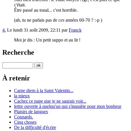
c'était.
Être passé au tonal... c'est horrible.
(ah, tu ne parlais pas de
ces
années 60-70 ? :-p )
4.
Le lundi 31 août 2009, 22:11 par
Franck
Moi je dis : Un petit suppo et au lit !
Recherche
À retenir
Carpe diem à la Saint Valentin...
la mieux
Cachez ce pape que je ne saurais voir...
lettre ouverte à quelqu'un qui s'inquiète pour mon bonheur
Plaisirs de langues
Connards.
Cinq choses
De la difficulté d'écrire