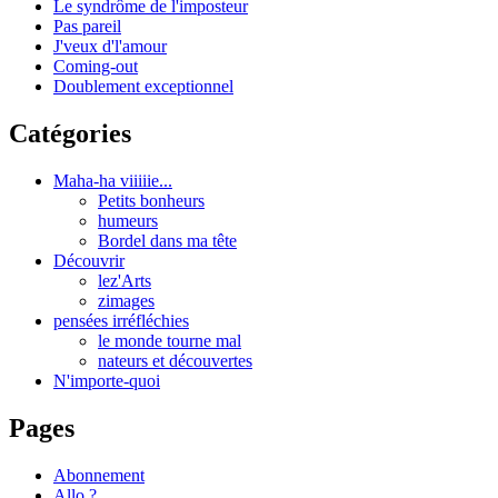
Le syndrôme de l'imposteur
Pas pareil
J'veux d'l'amour
Coming-out
Doublement exceptionnel
Catégories
Maha-ha viiiiie...
Petits bonheurs
humeurs
Bordel dans ma tête
Découvrir
lez'Arts
zimages
pensées irréfléchies
le monde tourne mal
nateurs et découvertes
N'importe-quoi
Pages
Abonnement
Allo ?