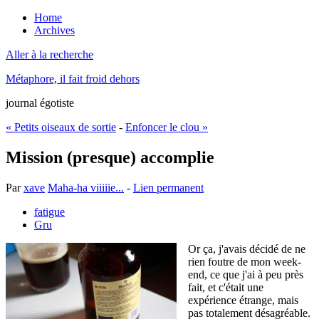
Home
Archives
Aller à la recherche
Métaphore, il fait froid dehors
journal égotiste
« Petits oiseaux de sortie
-
Enfoncer le clou »
Mission (presque) accomplie
Par
xave
Maha-ha viiiiie...
-
Lien permanent
fatigue
Gru
Or ça, j'avais décidé de ne
rien foutre de mon week-
end, ce que j'ai à peu près
fait, et c'était une
expérience étrange, mais
pas totalement désagréable.