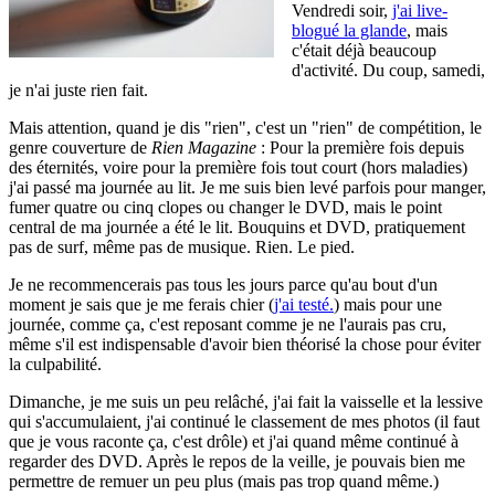
Vendredi soir,
j'ai live-
blogué la glande
, mais
c'était déjà beaucoup
d'activité. Du coup, samedi,
je n'ai juste rien fait.
Mais attention, quand je dis "rien", c'est un "rien" de compétition, le
genre couverture de
Rien Magazine
: Pour la première fois depuis
des éternités, voire pour la première fois tout court (hors maladies)
j'ai passé ma journée au lit. Je me suis bien levé parfois pour manger,
fumer quatre ou cinq clopes ou changer le DVD, mais le point
central de ma journée a été le lit. Bouquins et DVD, pratiquement
pas de surf, même pas de musique. Rien. Le pied.
Je ne recommencerais pas tous les jours parce qu'au bout d'un
moment je sais que je me ferais chier (
j'ai testé.
) mais pour une
journée, comme ça, c'est reposant comme je ne l'aurais pas cru,
même s'il est indispensable d'avoir bien théorisé la chose pour éviter
la culpabilité.
Dimanche, je me suis un peu relâché, j'ai fait la vaisselle et la lessive
qui s'accumulaient, j'ai continué le classement de mes photos (il faut
que je vous raconte ça, c'est drôle) et j'ai quand même continué à
regarder des DVD. Après le repos de la veille, je pouvais bien me
permettre de remuer un peu plus (mais pas trop quand même.)