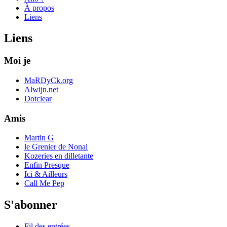
À propos
Liens
Liens
Moi je
MaRDyCk.org
Alwijn.net
Dotclear
Amis
Martin G
le Grenier de Nonal
Kozeries en dilletante
Enfin Presque
Ici & Ailleurs
Call Me Pep
S'abonner
Fil des entrées