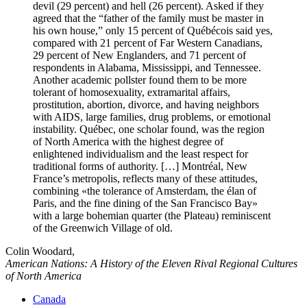
devil (29 percent) and hell (26 percent). Asked if they
agreed that the “father of the family must be master in
his own house,” only 15 percent of Québécois said yes,
compared with 21 percent of Far Western Canadians,
29 percent of New Englanders, and 71 percent of
respondents in Alabama, Mississippi, and Tennessee.
Another academic pollster found them to be more
tolerant of homosexuality, extramarital affairs,
prostitution, abortion, divorce, and having neighbors
with AIDS, large families, drug problems, or emotional
instability. Québec, one scholar found, was the region
of North America with the highest degree of
enlightened individualism and the least respect for
traditional forms of authority. […] Montréal, New
France’s metropolis, reflects many of these attitudes,
combining
the tolerance of Amsterdam, the élan of
Paris, and the fine dining of the San Francisco Bay
with a large bohemian quarter (the Plateau) reminiscent
of the Greenwich Village of old.
Colin Woodard,
American Nations: A History of the Eleven Rival Regional Cultures
of North America
Canada