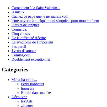
Carpe diem à la Saint Valentin...
la mieux
Cachez ce pape que je ne saurais voir...
lettre ouverte à quelqu'un qui s'inquiète pour mon bonheur
Plaisirs de langues
Connards.
Cinq choses
De la difficulté d'écrire
Le syndrôme de l'imposteur
Pas pareil
J'veux d'l'amour
Coming-out
Doublement exceptionnel
Catégories
Maha-ha viiiiie...
Petits bonheurs
humeurs
Bordel dans ma tête
Découvrir
lez'Arts
zimages