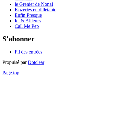
le Grenier de Nonal
Kozeries en dilletante
Enfin Presque
Ici & Ailleurs
Call Me Pep
S'abonner
Fil des entrées
Propulsé par
Dotclear
Page top