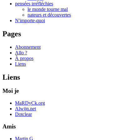
pensées irréfléchies
le monde tourne mal
nateurs et découvertes
N'importe-quoi
Pages
Abonnement
Allo ?
À propos
Liens
Liens
Moi je
MaRDyCk.org
Alwijn.net
Dotclear
Amis
Martin G