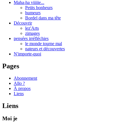
Maha-ha viiiiie...
Petits bonheurs
humeurs
Bordel dans ma tête
Découvrir
lez'Arts
zimages
pensées irréfléchies
le monde tourne mal
nateurs et découvertes
N'importe-quoi
Pages
Abonnement
Allo ?
À propos
Liens
Liens
Moi je