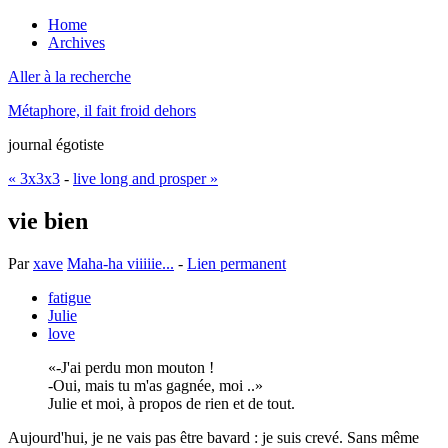
Home
Archives
Aller à la recherche
Métaphore, il fait froid dehors
journal égotiste
« 3x3x3
-
live long and prosper »
vie bien
Par
xave
Maha-ha viiiiie...
-
Lien permanent
fatigue
Julie
love
-J'ai perdu mon mouton !
-Oui, mais tu m'as gagnée, moi ..
Julie et moi, à propos de rien et de tout.
Aujourd'hui, je ne vais pas être bavard : je suis crevé. Sans même