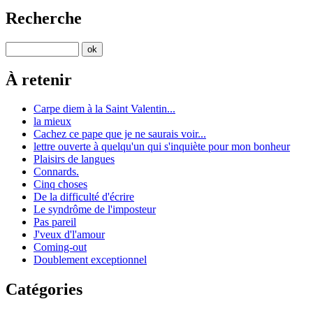
Recherche
À retenir
Carpe diem à la Saint Valentin...
la mieux
Cachez ce pape que je ne saurais voir...
lettre ouverte à quelqu'un qui s'inquiète pour mon bonheur
Plaisirs de langues
Connards.
Cinq choses
De la difficulté d'écrire
Le syndrôme de l'imposteur
Pas pareil
J'veux d'l'amour
Coming-out
Doublement exceptionnel
Catégories