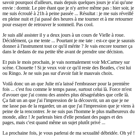
savoir pourquoi d'ailleurs, mais depuis quelques jours je n'ai qu'une
envie : dormir. Le pire étant que je n'y arrive même pas : hier soir, je
me suis écroulé à 21h à peine passée ... Résultat : je me suis réveillé
en pleine nuit et j'ai passé des heures à me tourner et à me retourner
pour essayer de retrouver le sommeil. Pas cool.
Je suis allé assister il y a deux jours à un cours de Vielle à roue.
Décidément, ça me tente ... Pourtant je me tate : est-ce que je saurais
donner à l'instrument tout ce qu'il mérite ? Je vais encore tourner ça
dans le dedans de ma petite tête avant de prendre une décision.
Et puis le mois prochain, je vais normalement voir McCartney sur
scène. Chouette ! Si je veux voir ce qu'il reste des Beatles, c'est lui
ou Ringo. Je ne suis pas sur d'avoir fait le mauvais choix.
Voilà donc un an que Julie m'a laissé l'embrasser pour la première
fois ... c'est fou comme le temps passe, surtout celui là. Force m'est
d'avouer que j'ai connu des années plus désagréables que celle là.
Ça fait un an que j'ai l'impression de la découvrir, un an que je ne
me lasse pas de la regarder, un an que j'ai l'impression que je viens à
peine de la rencontrer. Je ne suis pas l'homme le plus malheureux du
monde, allez ! Je parlerais bien d'elle pendant des pages et des
pages, mais c'est quand même un sujet plutôt privé ...
La prochaine fois, je vous parlerai de ma sexualité débridée. Oh yé !