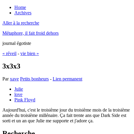
Home
Archives
Aller à la recherche
Métaphore, il fait froid dehors
journal égotiste
« réveil
-
vie bien »
3x3x3
Par
xave
Petits bonheurs
-
Lien permanent
Julie
love
Pink Floyd
Aujourd'hui, c'est le troisième jour du troisième mois de la troisième
année du troisième millénaire. Ça fait trente ans que Dark Side est
sorti et un an que Julie me supporte et j'adore ça.
Recherche