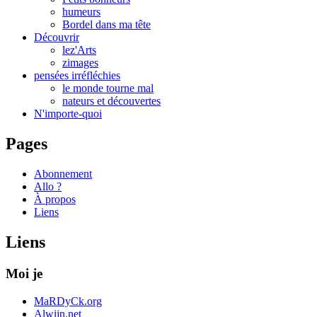
humeurs
Bordel dans ma tête
Découvrir
lez'Arts
zimages
pensées irréfléchies
le monde tourne mal
nateurs et découvertes
N'importe-quoi
Pages
Abonnement
Allo ?
À propos
Liens
Liens
Moi je
MaRDyCk.org
Alwijn.net