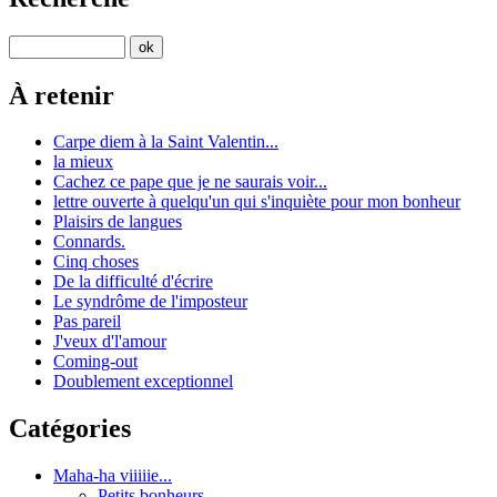
À retenir
Carpe diem à la Saint Valentin...
la mieux
Cachez ce pape que je ne saurais voir...
lettre ouverte à quelqu'un qui s'inquiète pour mon bonheur
Plaisirs de langues
Connards.
Cinq choses
De la difficulté d'écrire
Le syndrôme de l'imposteur
Pas pareil
J'veux d'l'amour
Coming-out
Doublement exceptionnel
Catégories
Maha-ha viiiiie...
Petits bonheurs