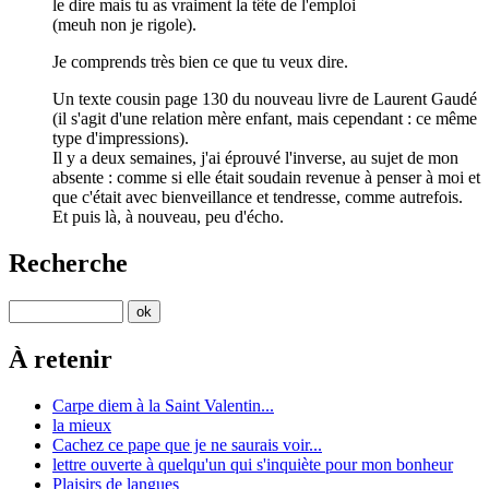
le dire mais tu as vraiment la tête de l'emploi
(meuh non je rigole).
Je comprends très bien ce que tu veux dire.
Un texte cousin page 130 du nouveau livre de Laurent Gaudé
(il s'agit d'une relation mère enfant, mais cependant : ce même
type d'impressions).
Il y a deux semaines, j'ai éprouvé l'inverse, au sujet de mon
absente : comme si elle était soudain revenue à penser à moi et
que c'était avec bienveillance et tendresse, comme autrefois.
Et puis là, à nouveau, peu d'écho.
Recherche
À retenir
Carpe diem à la Saint Valentin...
la mieux
Cachez ce pape que je ne saurais voir...
lettre ouverte à quelqu'un qui s'inquiète pour mon bonheur
Plaisirs de langues