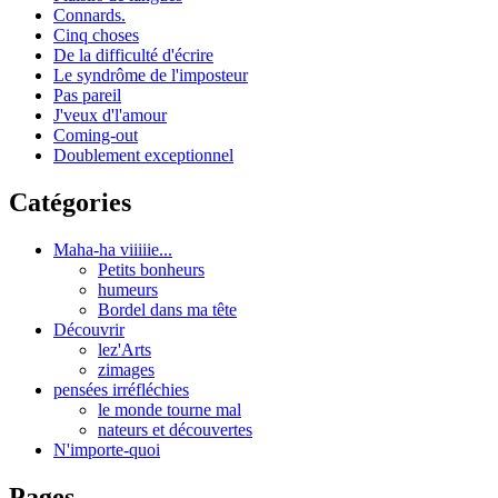
Connards.
Cinq choses
De la difficulté d'écrire
Le syndrôme de l'imposteur
Pas pareil
J'veux d'l'amour
Coming-out
Doublement exceptionnel
Catégories
Maha-ha viiiiie...
Petits bonheurs
humeurs
Bordel dans ma tête
Découvrir
lez'Arts
zimages
pensées irréfléchies
le monde tourne mal
nateurs et découvertes
N'importe-quoi
Pages