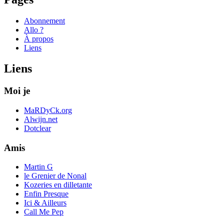
Abonnement
Allo ?
À propos
Liens
Liens
Moi je
MaRDyCk.org
Alwijn.net
Dotclear
Amis
Martin G
le Grenier de Nonal
Kozeries en dilletante
Enfin Presque
Ici & Ailleurs
Call Me Pep