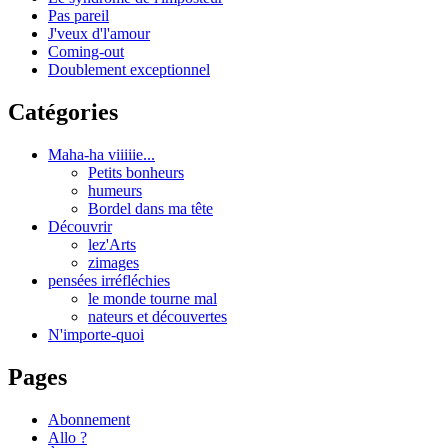
Pas pareil
J'veux d'l'amour
Coming-out
Doublement exceptionnel
Catégories
Maha-ha viiiiie...
Petits bonheurs
humeurs
Bordel dans ma tête
Découvrir
lez'Arts
zimages
pensées irréfléchies
le monde tourne mal
nateurs et découvertes
N'importe-quoi
Pages
Abonnement
Allo ?