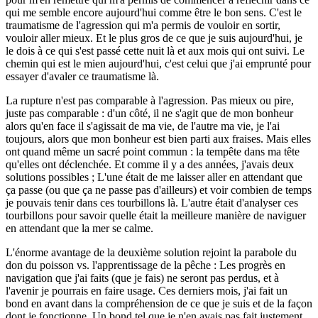
qui me semble encore aujourd'hui comme être le bon sens. C'est le
traumatisme de l'agression qui m'a permis de vouloir en sortir,
vouloir aller mieux. Et le plus gros de ce que je suis aujourd'hui, je
le dois à ce qui s'est passé cette nuit là et aux mois qui ont suivi. Le
chemin qui est le mien aujourd'hui, c'est celui que j'ai emprunté pour
essayer d'avaler ce traumatisme là.
La rupture n'est pas comparable à l'agression. Pas mieux ou pire,
juste pas comparable : d'un côté, il ne s'agit que de mon bonheur
alors qu'en face il s'agissait de ma vie, de l'autre ma vie, je l'ai
toujours, alors que mon bonheur est bien parti aux fraises. Mais elles
ont quand même un sacré point commun : la tempête dans ma tête
qu'elles ont déclenchée. Et comme il y a des années, j'avais deux
solutions possibles ; L'une était de me laisser aller en attendant que
ça passe (ou que ça ne passe pas d'ailleurs) et voir combien de temps
je pouvais tenir dans ces tourbillons là. L'autre était d'analyser ces
tourbillons pour savoir quelle était la meilleure manière de naviguer
en attendant que la mer se calme.
L'énorme avantage de la deuxième solution rejoint la parabole du
don du poisson vs. l'apprentissage de la pêche : Les progrès en
navigation que j'ai faits (que je fais) ne seront pas perdus, et à
l'avenir je pourrais en faire usage. Ces derniers mois, j'ai fait un
bond en avant dans la compréhension de ce que je suis et de la façon
dont je fonctionne. Un bond tel que je n'en avais pas fait justement