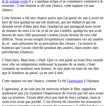
Je le sentais venir
il y a quelque temps et je commence vraiment à le
ressentir : Cette histoire
a été
une chance, cette rupture
est
une
chance.
Cette histoire a été une chance parce que j'ai passé six ans à avoir en
face de moi quelqu'un qui me motivait, qui me titillait et qui me
donnait envie d'aller plus loin. Quelqu'un qui partageait mon envie
de donner du sens à la vie et de ne pas s'arrêter, quelqu'un qui avait
besoin de mon côté passionné comme j'avais besoin de son côté
réfléchi. Nous avons rempli d'expériences communes ces six années
là, et - sans présumer de sa perception des choses - j'ai trouvé le
bonheur que j'avais cherché pendant des années, dans toutes mes
précédentes relations.
C'était bien. Mais bon,
c'était
. Que ce soit partir au bout d'un monde
avec elle ou simplement embrasser la paume de sa main, c'était
vraiment un bonheur sans bornes. Je suis juste en train de me dire
que le bonheur au passé, ça ne sert à rien.
Cette rupture est une chance, comme l'a été
l'agression
à l'époque.
L'agression, je ne vais pas de nouveau refaire le film, rappelons
seulement que j'ai vraiment l'impression de n'avoir pas été moi avant
que ça m'arrive. J'avais déjà vécu pas mal de trucs sympas, mais je
crois n'en avoir pas profité. C'est d'avoir dû chercher les ressources
pour m'en remettre qui m'a permis de commencer à réfléchir dans ce