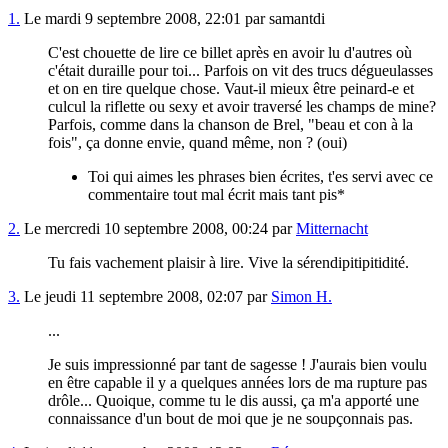
1.
Le mardi 9 septembre 2008, 22:01 par samantdi
C'est chouette de lire ce billet après en avoir lu d'autres où
c'était duraille pour toi... Parfois on vit des trucs dégueulasses
et on en tire quelque chose. Vaut-il mieux être peinard-e et
culcul la riflette ou sexy et avoir traversé les champs de mine?
Parfois, comme dans la chanson de Brel, "beau et con à la
fois", ça donne envie, quand même, non ? (oui)
Toi qui aimes les phrases bien écrites, t'es servi avec ce
commentaire tout mal écrit mais tant pis*
2.
Le mercredi 10 septembre 2008, 00:24 par
Mitternacht
Tu fais vachement plaisir à lire. Vive la sérendipitipitidité.
3.
Le jeudi 11 septembre 2008, 02:07 par
Simon H.
...
Je suis impressionné par tant de sagesse ! J'aurais bien voulu
en être capable il y a quelques années lors de ma rupture pas
drôle... Quoique, comme tu le dis aussi, ça m'a apporté une
connaissance d'un bout de moi que je ne soupçonnais pas.