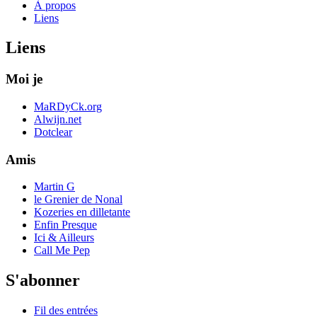
À propos
Liens
Liens
Moi je
MaRDyCk.org
Alwijn.net
Dotclear
Amis
Martin G
le Grenier de Nonal
Kozeries en dilletante
Enfin Presque
Ici & Ailleurs
Call Me Pep
S'abonner
Fil des entrées