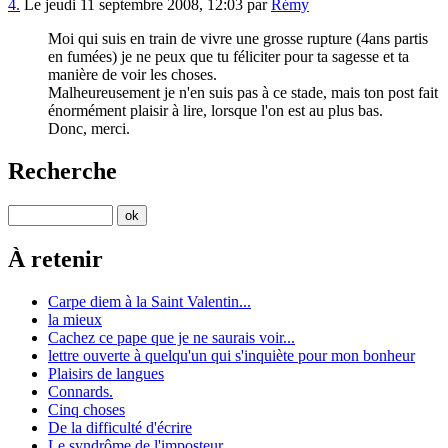
4.
Le jeudi 11 septembre 2008, 12:03 par
Rémy
Moi qui suis en train de vivre une grosse rupture (4ans partis
en fumées) je ne peux que tu féliciter pour ta sagesse et ta
manière de voir les choses.
Malheureusement je n'en suis pas à ce stade, mais ton post fait
énormément plaisir à lire, lorsque l'on est au plus bas.
Donc, merci.
Recherche
À retenir
Carpe diem à la Saint Valentin...
la mieux
Cachez ce pape que je ne saurais voir...
lettre ouverte à quelqu'un qui s'inquiète pour mon bonheur
Plaisirs de langues
Connards.
Cinq choses
De la difficulté d'écrire
Le syndrôme de l'imposteur