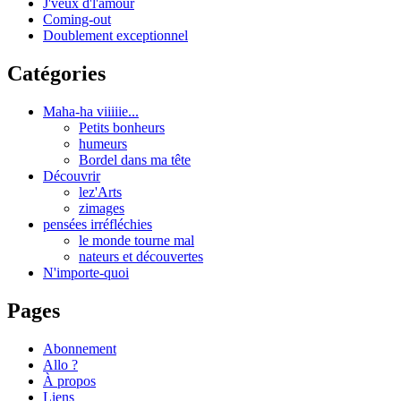
J'veux d'l'amour
Coming-out
Doublement exceptionnel
Catégories
Maha-ha viiiiie...
Petits bonheurs
humeurs
Bordel dans ma tête
Découvrir
lez'Arts
zimages
pensées irréfléchies
le monde tourne mal
nateurs et découvertes
N'importe-quoi
Pages
Abonnement
Allo ?
À propos
Liens