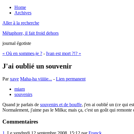
Home
Archives
Aller à la recherche
Métaphore, il fait froid dehors
journal égotiste
« Où en sommes-je ?
-
Ivan est mort ?!? »
J'ai oublié un souvenir
Par
xave
Maha-ha viiiiie...
-
Lien permanent
miam
souvenirs
Quand je parlais de
souvenirs et de bouffe
, j'en ai oublié un (ce qui e
Normalement, j'aime pas le Milka; mais ça, c'est un goût qui remonte 
Commentaires
1.
Le vendredi 12 septembre 2008, 15:12 par
Franck