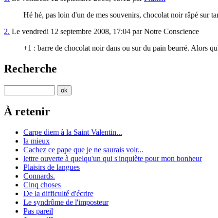
Hé hé, pas loin d'un de mes souvenirs, chocolat noir râpé sur tar
2.
Le vendredi 12 septembre 2008, 17:04 par Notre Conscience
+1 : barre de chocolat noir dans ou sur du pain beurré. Alors qu'
Recherche
À retenir
Carpe diem à la Saint Valentin...
la mieux
Cachez ce pape que je ne saurais voir...
lettre ouverte à quelqu'un qui s'inquiète pour mon bonheur
Plaisirs de langues
Connards.
Cinq choses
De la difficulté d'écrire
Le syndrôme de l'imposteur
Pas pareil