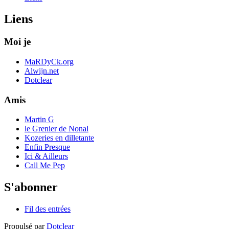
Liens
Moi je
MaRDyCk.org
Alwijn.net
Dotclear
Amis
Martin G
le Grenier de Nonal
Kozeries en dilletante
Enfin Presque
Ici & Ailleurs
Call Me Pep
S'abonner
Fil des entrées
Propulsé par
Dotclear