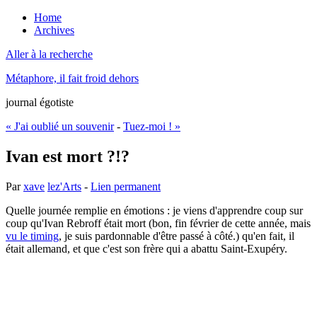
Home
Archives
Aller à la recherche
Métaphore, il fait froid dehors
journal égotiste
« J'ai oublié un souvenir
-
Tuez-moi ! »
Ivan est mort ?!?
Par
xave
lez'Arts
-
Lien permanent
Quelle journée remplie en émotions : je viens d'apprendre coup sur
coup qu'Ivan Rebroff était mort (bon, fin février de cette année, mais
vu le timing
, je suis pardonnable d'être passé à côté.) qu'en fait, il
était allemand, et que c'est son frère qui a abattu Saint-Exupéry.