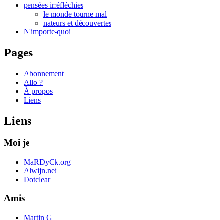
pensées irréfléchies
le monde tourne mal
nateurs et découvertes
N'importe-quoi
Pages
Abonnement
Allo ?
À propos
Liens
Liens
Moi je
MaRDyCk.org
Alwijn.net
Dotclear
Amis
Martin G