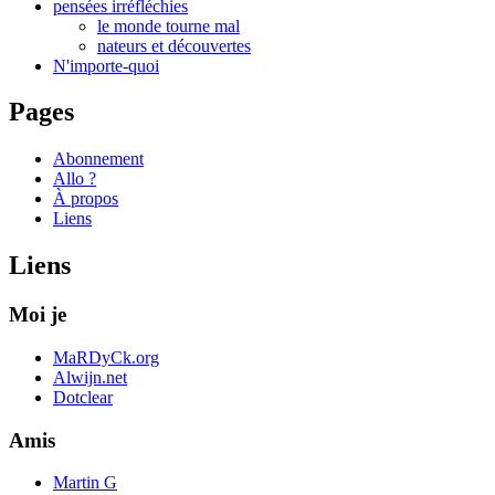
pensées irréfléchies
le monde tourne mal
nateurs et découvertes
N'importe-quoi
Pages
Abonnement
Allo ?
À propos
Liens
Liens
Moi je
MaRDyCk.org
Alwijn.net
Dotclear
Amis
Martin G