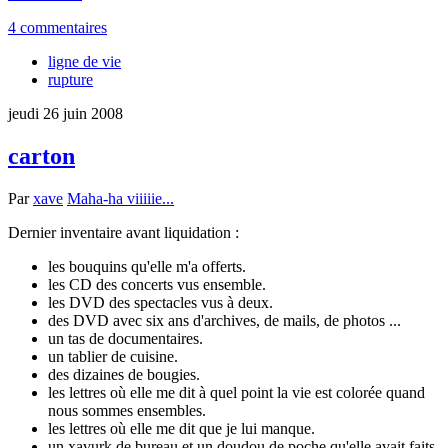
4 commentaires
ligne de vie
rupture
jeudi 26 juin 2008
carton
Par
xave
Maha-ha viiiiie...
Dernier inventaire avant liquidation :
les bouquins qu'elle m'a offerts.
les CD des concerts vus ensemble.
les DVD des spectacles vus à deux.
des DVD avec six ans d'archives, de mails, de photos ...
un tas de documentaires.
un tablier de cuisine.
des dizaines de bougies.
les lettres où elle me dit à quel point la vie est colorée quand
nous sommes ensembles.
les lettres où elle me dit que je lui manque.
un xavurk de bureau et un doudou de poche qu'elle avait faits