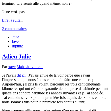
terminer, tu y serais allé quand même, non ?
Je ne crois pas.
Lire la suite
...
2 commentaires
Julie
love
rupture
Adieu Julie
Par
xave
Maha-ha viiiiie...
Je l'avais
dit ici
: J'avais envie de la voir parce que j'avais
l'impression que nous étions en train de faire une connerie;
Aujourd'hui, j'ai pris le volant, parcouru les trois cent cinquante
kilomètres qui ont été notre garantie de non prise d'habitude pendant
quatre ans et notre habitude les années suivantes et je l'ai appelée.
J'ai entendu sa voix pour la première fois depuis deux mois et nous
nous sommes vus pour la première fois depuis autant;
Nous sommes allés nous parler autour d'un verre, je lui ai dit