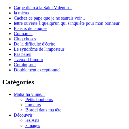
Carpe diem à la Saint Valentin...
la mieux
Cachez ce pape que je ne saurais voir...
lettre ouverte à quelqu'un qui s'inquiète pour mon bonheur
Plaisirs de langues
Connards.
Cinq choses
De la difficulté d'écrire
Le syndrôme de l'imposteur
Pas pareil
J'veux d'l'amour
Coming-out
Doublement exceptionnel
Catégories
Maha-ha viiiiie...
Petits bonheurs
humeurs
Bordel dans ma tête
Découvrir
lez'Arts
zimages