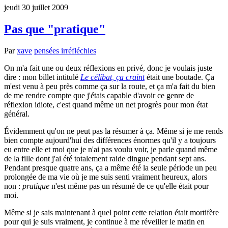
jeudi 30 juillet 2009
Pas que "pratique"
Par
xave
pensées irréfléchies
On m'a fait une ou deux réflexions en privé, donc je voulais juste
dire : mon billet intitulé
Le célibat, ça craint
était une boutade. Ça
m'est venu à peu près comme ça sur la route, et ça m'a fait du bien
de me rendre compte que j'étais capable d'avoir ce genre de
réflexion idiote, c'est quand même un net progrès pour mon état
général.
Évidemment qu'on ne peut pas la résumer à ça. Même si je me rends
bien compte aujourd'hui des différences énormes qu'il y a toujours
eu entre elle et moi que je n'ai pas voulu voir, je parle quand même
de la fille dont j'ai été totalement raide dingue pendant sept ans.
Pendant presque quatre ans, ça a même été la seule période un peu
prolongée de ma vie où je me suis senti vraiment heureux, alors
non :
pratique
n'est même pas un résumé de ce qu'elle était pour
moi.
Même si je sais maintenant à quel point cette relation était mortifère
pour qui je suis vraiment, je continue à me réveiller le matin en