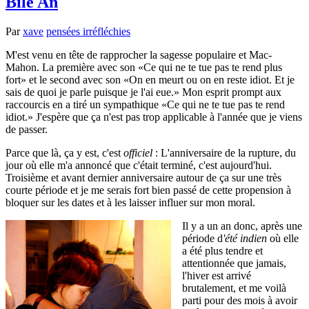
Bile An
Par
xave
pensées irréfléchies
M'est venu en tête de rapprocher la sagesse populaire et Mac-
Mahon. La première avec son
Ce qui ne te tue pas te rend plus
fort
et le second avec son
On en meurt ou on en reste idiot. Et je
sais de quoi je parle puisque je l'ai eue.
Mon esprit prompt aux
raccourcis en a tiré un sympathique
Ce qui ne te tue pas te rend
idiot.
J'espère que ça n'est pas trop applicable à l'année que je viens
de passer.
Parce que là, ça y est, c'est
officiel
: L'anniversaire de la rupture, du
jour où elle m'a annoncé que c'était terminé, c'est aujourd'hui.
Troisième et avant dernier anniversaire autour de ça sur une très
courte période et je me serais fort bien passé de cette propension à
bloquer sur les dates et à les laisser influer sur mon moral.
Il y a un an donc, après une
période d
'été indien
où elle
a été plus tendre et
attentionnée que jamais,
l'hiver est arrivé
brutalement, et me voilà
parti pour des mois à avoir