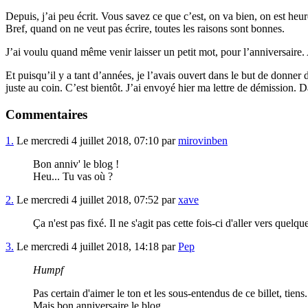
Depuis, j’ai peu écrit. Vous savez ce que c’est, on va bien, on est he
Bref, quand on ne veut pas écrire, toutes les raisons sont bonnes.
J’ai voulu quand même venir laisser un petit mot, pour l’anniversaire.
Et puisqu’il y a tant d’années, je l’avais ouvert dans le but de donner
juste au coin. C’est bientôt. J’ai envoyé hier ma lettre de démission. D
Commentaires
1.
Le mercredi 4 juillet 2018, 07:10 par
mirovinben
Bon anniv' le blog !
Heu... Tu vas où ?
2.
Le mercredi 4 juillet 2018, 07:52 par
xave
Ça n'est pas fixé. Il ne s'agit pas cette fois-ci d'aller vers quel
3.
Le mercredi 4 juillet 2018, 14:18 par
Pep
Humpf
Pas certain d'aimer le ton et les sous-entendus de ce billet, tiens.
Mais bon anniversaire le blog.