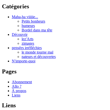
Catégories
Maha-ha viiiiie...
Petits bonheurs
humeurs
Bordel dans ma tête
Découvrir
lez'Arts
zimages
pensées irréfléchies
le monde tourne mal
nateurs et découvertes
N'importe-quoi
Pages
Abonnement
Allo ?
À propos
Liens
Liens