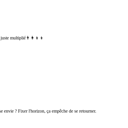
juste multiplié👨‍👩‍👦‍👦
sse envie ? Fixer l'horizon, ça empêche de se retourner.