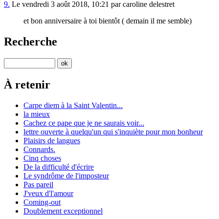
9.
Le vendredi 3 août 2018, 10:21 par caroline delestret
et bon anniversaire à toi bientôt ( demain il me semble)
Recherche
À retenir
Carpe diem à la Saint Valentin...
la mieux
Cachez ce pape que je ne saurais voir...
lettre ouverte à quelqu'un qui s'inquiète pour mon bonheur
Plaisirs de langues
Connards.
Cinq choses
De la difficulté d'écrire
Le syndrôme de l'imposteur
Pas pareil
J'veux d'l'amour
Coming-out
Doublement exceptionnel