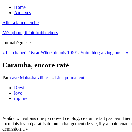
Home
Archives
Aller à la recherche
Métaphore, il fait froid dehors
journal égotiste
« Il a changé, Oscar Wilde, depuis 1967
-
Votre blog a vingt ans... »
Caramba, encore raté
Par
xave
Maha-ha viiiiie...
-
Lien permanent
Brest
love
rupture
Voilà dix neuf ans que j’ai ouvert ce blog, ce qui ne fait pas peu. Bien
racontais les préparatifs de mon changement de vie, il y a maintenant
démission…