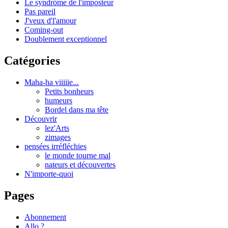
Le syndrôme de l'imposteur
Pas pareil
J'veux d'l'amour
Coming-out
Doublement exceptionnel
Catégories
Maha-ha viiiiie...
Petits bonheurs
humeurs
Bordel dans ma tête
Découvrir
lez'Arts
zimages
pensées irréfléchies
le monde tourne mal
nateurs et découvertes
N'importe-quoi
Pages
Abonnement
Allo ?