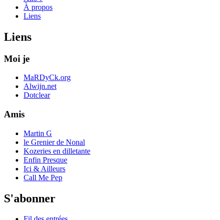
À propos
Liens
Liens
Moi je
MaRDyCk.org
Alwijn.net
Dotclear
Amis
Martin G
le Grenier de Nonal
Kozeries en dilletante
Enfin Presque
Ici & Ailleurs
Call Me Pep
S'abonner
Fil des entrées