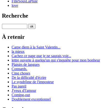
FilleSousLaPluie
love
Recherche
À retenir
Carpe diem à la Saint Valentin...
la mieux
Cachez ce pape que je ne saurais voir...
lettre ouverte à quelqu'un qui s'inquiète pour mon bonheur
Plaisirs de langues
Connards.
Cinq choses
De la difficulté d'écrire
Le syndrôme de l'imposteur
Pas pareil
J'veux d'l'amour
Coming-out
Doublement exceptionnel