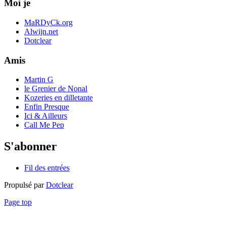
Moi je
MaRDyCk.org
Alwijn.net
Dotclear
Amis
Martin G
le Grenier de Nonal
Kozeries en dilletante
Enfin Presque
Ici & Ailleurs
Call Me Pep
S'abonner
Fil des entrées
Propulsé par
Dotclear
Page top