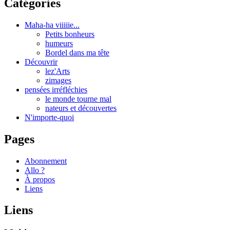
Catégories
Maha-ha viiiiie...
Petits bonheurs
humeurs
Bordel dans ma tête
Découvrir
lez'Arts
zimages
pensées irréfléchies
le monde tourne mal
nateurs et découvertes
N'importe-quoi
Pages
Abonnement
Allo ?
À propos
Liens
Liens