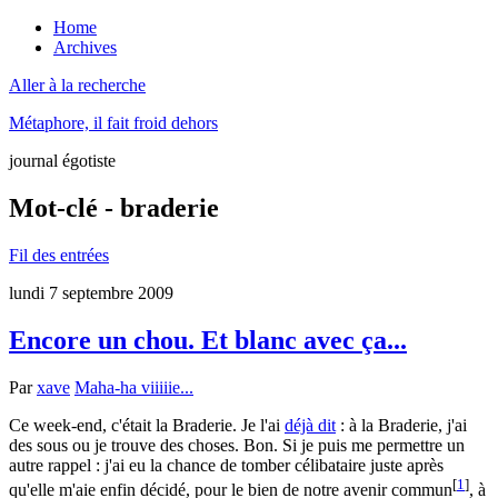
Home
Archives
Aller à la recherche
Métaphore, il fait froid dehors
journal égotiste
Mot-clé - braderie
Fil des entrées
lundi 7 septembre 2009
Encore un chou. Et blanc avec ça...
Par
xave
Maha-ha viiiiie...
Ce week-end, c'était la Braderie. Je l'ai
déjà dit
: à la Braderie, j'ai
des sous ou je trouve des choses. Bon. Si je puis me permettre un
autre rappel : j'ai eu la chance de tomber célibataire juste après
[
1
]
qu'elle m'aie enfin décidé, pour le bien de notre avenir commun
, à