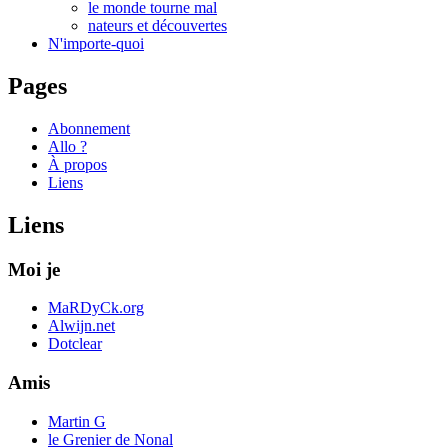
le monde tourne mal
nateurs et découvertes
N'importe-quoi
Pages
Abonnement
Allo ?
À propos
Liens
Liens
Moi je
MaRDyCk.org
Alwijn.net
Dotclear
Amis
Martin G
le Grenier de Nonal