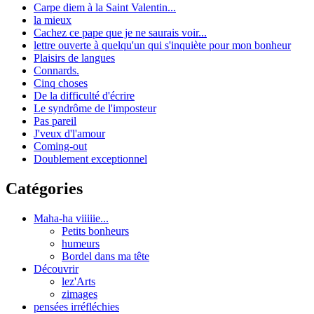
Carpe diem à la Saint Valentin...
la mieux
Cachez ce pape que je ne saurais voir...
lettre ouverte à quelqu'un qui s'inquiète pour mon bonheur
Plaisirs de langues
Connards.
Cinq choses
De la difficulté d'écrire
Le syndrôme de l'imposteur
Pas pareil
J'veux d'l'amour
Coming-out
Doublement exceptionnel
Catégories
Maha-ha viiiiie...
Petits bonheurs
humeurs
Bordel dans ma tête
Découvrir
lez'Arts
zimages
pensées irréfléchies