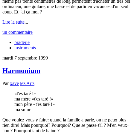
même pas trente centimètres de long permettent d'acheter un très bel
ordinateur, une guitare, une basse et de partir en vacances d'un seul
coup. Et j'ai ça moi ?
Lire la suite
...
un commentaire
braderie
instruments
mardi 7 septembre 1999
Harmonium
Par
xave
lez'Arts
t'es taré !
ma mère
t'es taré !
mon père
t'es taré !
ma sœur
Que voulez vous y faire: quand la famille a parlé, on ne peux plus
rien dire! Mais pourquoi? Pourquoi? Que se passe-t'il ? M'en veux-
t'on ? Pourquoi tant de haine ?