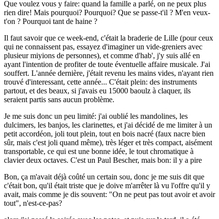
Que voulez vous y faire: quand la famille a parlé, on ne peux plus
rien dire! Mais pourquoi? Pourquoi? Que se passe-t'il ? M'en veux-
t'on ? Pourquoi tant de haine ?
Il faut savoir que ce week-end, c'était la braderie de Lille (pour ceux
qui ne connaissent pas, essayez d'imaginer un vide-greniers avec
plusieur miyions de personnes), et comme d'hab', j'y suis allé en
ayant l'intention de profiter de toute éventuelle affaire musicale. J'ai
souffert. L'année dernière, j'était revenu les mains vides, n'ayant rien
trouvé d'interessant, cette année... C'était plein: des instruments
partout, et des beaux, si j'avais eu 15000 baoulz à claquer, ils
seraient partis sans aucun problème.
Je me suis donc un peu limité: j'ai oublié les mandolines, les
dulcimers, les banjos, les clarinettes, et j'ai décidé de me limiter à un
petit accordéon, joli tout plein, tout en bois nacré (faux nacre bien
sûr, mais c'est joli quand même), très léger et très compact, aisément
transportable, ce qui est une bonne idée, le tout chromatique à
clavier deux octaves. C'est un Paul Bescher, mais bon: il y a pire
Bon, ça m'avait déjà coûté un certain sou, donc je me suis dit que
c'était bon, qu'il était triste que je doive m'arrêter là vu l'offre qu'il y
avait, mais comme je dis souvent: "On ne peut pas tout avoir et avoir
tout", n'est-ce-pas?