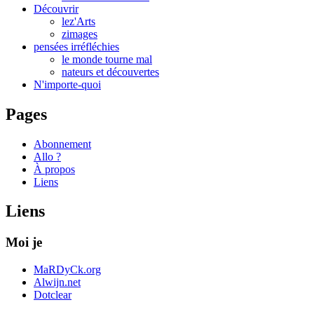
Découvrir
lez'Arts
zimages
pensées irréfléchies
le monde tourne mal
nateurs et découvertes
N'importe-quoi
Pages
Abonnement
Allo ?
À propos
Liens
Liens
Moi je
MaRDyCk.org
Alwijn.net
Dotclear