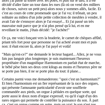
alors j'ai passé la soirée avec les potes, et puis sur le tard, il a été
décidé d'aller faire un tour dans les rues (là où on vend des milliers
de choses, suivez un petit peu) alors nous y sommes allés, facile. Et
c'est au cours de cette promenade que je l'ai vu; il trônait, un peu
solitaire au milieu d'un jolie petite collection de meubles à vendre, il
avait l'air de s'ennuyer alors je l'ai essayé... Et j'ai passé un très
mauvaise nuit parce que je n'ai plus pensé qu'à lui, et en me
reveillant le matin, j'étais décidé: "je l'achète!"
Or ça, me voici fonçant vers la braderie, le carnet de chèques affûté,
priant très fort pour que personne ne l'ai acheté avant moi et puis
non: il était encore là, alors je l'ai payé et voilà!
"Mais qu'est-ce?" me demande le lecteur hagard... Allez, je ne vous
fais pas languir plus longtemps: je suis maintenant l'heureux
propriétaire d'un magnifique Harmonium en parfait état de marche,
le bébé pèse bien ses deux cent kilogs au moins et l'heureux père ne
se porte pas bien, il ne se porte plus du tout: il plane...
Certains parmi vous me demanderons: "quoi c'est un harmonium?"
Et bien l'harmonium est un fier représantant de la race des orgues,
qui présente l'amusante particularité d'avoir une soufflerie
commandée aux pieds, un orgue à pédales en quelque sorte, qui
porte aussi le doux nom d'orgue expressif, vu qu'il s'agit d'un des
rares orgues qui permette de contrôler la puissance du son. À part
ça, c'est un orgue comme un autre, mais un vrai: le son n'est pas