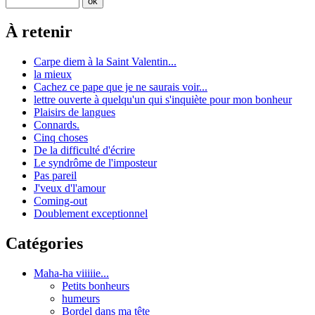
À retenir
Carpe diem à la Saint Valentin...
la mieux
Cachez ce pape que je ne saurais voir...
lettre ouverte à quelqu'un qui s'inquiète pour mon bonheur
Plaisirs de langues
Connards.
Cinq choses
De la difficulté d'écrire
Le syndrôme de l'imposteur
Pas pareil
J'veux d'l'amour
Coming-out
Doublement exceptionnel
Catégories
Maha-ha viiiiie...
Petits bonheurs
humeurs
Bordel dans ma tête