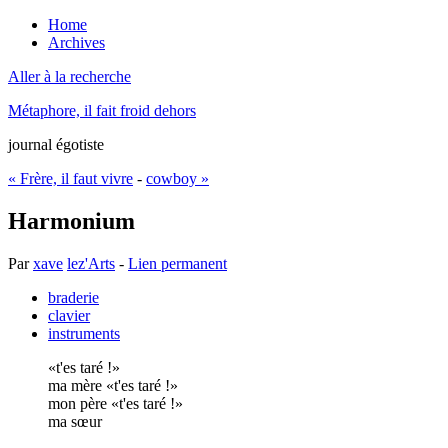
Home
Archives
Aller à la recherche
Métaphore, il fait froid dehors
journal égotiste
« Frère, il faut vivre
-
cowboy »
Harmonium
Par
xave
lez'Arts
-
Lien permanent
braderie
clavier
instruments
t'es taré !
ma mère
t'es taré !
mon père
t'es taré !
ma sœur