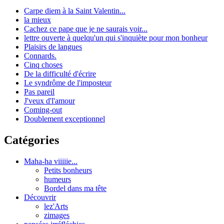
Carpe diem à la Saint Valentin...
la mieux
Cachez ce pape que je ne saurais voir...
lettre ouverte à quelqu'un qui s'inquiète pour mon bonheur
Plaisirs de langues
Connards.
Cinq choses
De la difficulté d'écrire
Le syndrôme de l'imposteur
Pas pareil
J'veux d'l'amour
Coming-out
Doublement exceptionnel
Catégories
Maha-ha viiiiie...
Petits bonheurs
humeurs
Bordel dans ma tête
Découvrir
lez'Arts
zimages