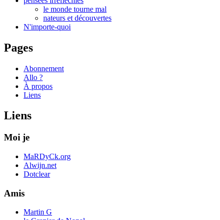
pensées irréfléchies
le monde tourne mal
nateurs et découvertes
N'importe-quoi
Pages
Abonnement
Allo ?
À propos
Liens
Liens
Moi je
MaRDyCk.org
Alwijn.net
Dotclear
Amis
Martin G