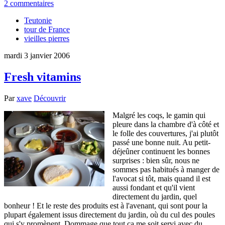
2 commentaires
Teutonie
tour de France
vieilles pierres
mardi 3 janvier 2006
Fresh vitamins
Par
xave
Découvrir
Malgré les coqs, le gamin qui
pleure dans la chambre d'à côté et
le folle des couvertures, j'ai plutôt
passé une bonne nuit. Au petit-
déjeûner continuent les bonnes
surprises : bien sûr, nous ne
sommes pas habitués à manger de
l'avocat si tôt, mais quand il est
aussi fondant et qu'il vient
directement du jardin, quel
bonheur ! Et le reste des produits est à l'avenant, qui sont pour la
plupart également issus directement du jardin, où du cul des poules
qui s'y promènent. Dommage que tout ça me soit servi avec du