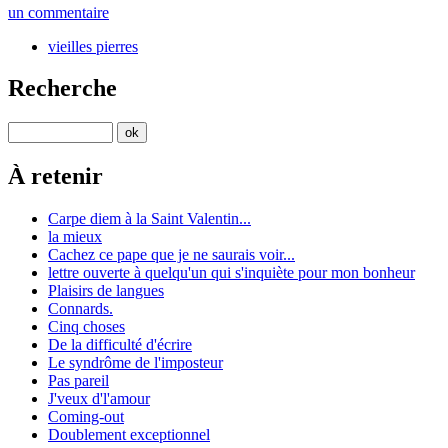
un commentaire
vieilles pierres
Recherche
À retenir
Carpe diem à la Saint Valentin...
la mieux
Cachez ce pape que je ne saurais voir...
lettre ouverte à quelqu'un qui s'inquiète pour mon bonheur
Plaisirs de langues
Connards.
Cinq choses
De la difficulté d'écrire
Le syndrôme de l'imposteur
Pas pareil
J'veux d'l'amour
Coming-out
Doublement exceptionnel