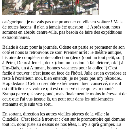
catégorique : je ne vais pas me promener en ville en voiture ! Mais
de toutes façons, il n'en a jamais été question ...) Après tout, nous
sommes en absolu centre-ville, pas besoin de faire des expéditions
extraordinaires.
Balade à deux pour la journée, Odette est partie se promener de son
coté et nous la retrouvons ce soir. Premier arrêt : le théâtre antique,
histoire de compléter notre collection (deux (dont un tout petit, soit)
à Pétra, Deux à Jerash, deux (dont un pas tout à fait déterré, ok !) à
Um-Qaïs, un à Amman, bonnes vacances pour la collec !) C'est
facile à trouver : c'est juste en face de l'hôtel. Julie est en overdose et
reste à l'extérieur, moi, bien entendu, je ne peux pas m'y résoudre...
Hop dedans ! Celui-ci semble extrêmement bien conservé, mais il
est difficile de savoir ce qui est conservé et ce qui est remonté.
Sympa parce qu'assez grand, mais finalement le moins intéressant de
ceux que j'ai vus jusque là, un petit tour dans les mini-musées
attenants et je suis vite sorti.
En sortant, direction les autres vieilles pierres de la ville : la
Citadelle. C'est facile à trouver : c'est sur le promontoire qui domine
tout ici, donc juste au dessus de nos têtes, il n'y a qu'à grimper. La