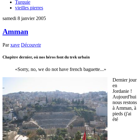
Turquie
vieilles pierres
samedi 8 janvier 2005
Amman
Par
xave
Découvrir
Chapitre dernier, où nos héros font du trek urbain
Sorry, no, we do not have french baguette...
Dernier jour
en
Jordanie !
Aujourd'hui
nous restons
à Amman, à
pieds (j'ai
été