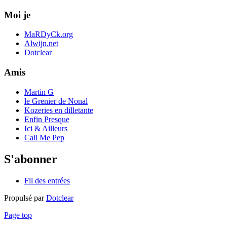
Moi je
MaRDyCk.org
Alwijn.net
Dotclear
Amis
Martin G
le Grenier de Nonal
Kozeries en dilletante
Enfin Presque
Ici & Ailleurs
Call Me Pep
S'abonner
Fil des entrées
Propulsé par
Dotclear
Page top