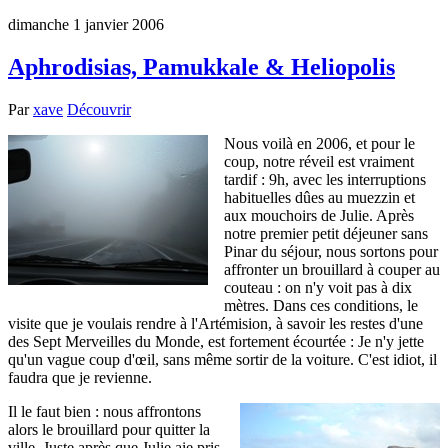
dimanche 1 janvier 2006
Aphrodisias, Pamukkale & Heliopolis
Par
xave
Découvrir
Nous voilà en 2006, et pour le
coup, notre réveil est vraiment
tardif : 9h, avec les interruptions
habituelles dûes au muezzin et
aux mouchoirs de Julie. Après
notre premier petit déjeuner sans
Pinar du séjour, nous sortons pour
affronter un brouillard à couper au
couteau : on n'y voit pas à dix
mètres. Dans ces conditions, le
visite que je voulais rendre à l'Artémision, à savoir les restes d'une
des Sept Merveilles du Monde, est fortement écourtée : Je n'y jette
qu'un vague coup d'œil, sans même sortir de la voiture. C'est idiot, il
faudra que je revienne.
Il le faut bien : nous affrontons
alors le brouillard pour quitter la
ville. Juste après que Julie aie pris