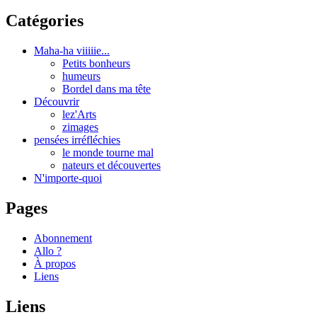
Catégories
Maha-ha viiiiie...
Petits bonheurs
humeurs
Bordel dans ma tête
Découvrir
lez'Arts
zimages
pensées irréfléchies
le monde tourne mal
nateurs et découvertes
N'importe-quoi
Pages
Abonnement
Allo ?
À propos
Liens
Liens