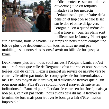
médicamenteuses sur un anti-nez-
qui-coule (Julie est toujours
malade) à la bru médecin
néerlandaise du propriétaire de la
pension et hop : on se cale le sac
sur le dos et on se dirige vers
l'otogar, qu'on a quand même du
mal à trouver - oui, les plans sont
meilleurs sur le Lonely Planet que
sur le routard, nous le savons ! Le temps de nous rendre compte une
fois de plus que décidément non, tous les turcs ne sont pas
multilingues, et nous réussissons à avoir un billet de bus jusqu'à
Izmir.
Deux heures plus tard, nous voilà arrivés à l'otogar d'izmir, et c'est
un autre format que celle de Bergama : c'est énorme et nous sommes
trèèèès loin du centre. Il existe parait-il un service de navette vers le
centre-ville offert par toutes les compagnies de bus interurbaines ,
mais ici, pas moyen de la trouver, ni d'ailleurs de trouver quelqu'un
pour nous aider. Plus d'autre solution que d'essayer de suivre les
indications du Routard pour aller dans le centre en bus local, mais ça
non plus, ce n'est pas facile : nous avons déjà du mal à trouver le
terminal de bus, mais pour trouver le bon, ça a l'air d'être mission
impossible !