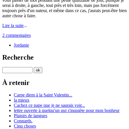
vous passer de moi pendant une petite quinzaine de jour, puisque je
serai à droite, à gauche, tout près et très loin, mais pas forcément
toujours près d'un nateur, et même dans ce cas, j'aurais peut-être bien
autre chose à faire.
Lire la suite
...
2 commentaires
Jordanie
Recherche
À retenir
Carpe diem à la Saint Valentin...
la mieux
Cachez ce pape que je ne saurais voir...
lettre ouverte à quelqu'un qui s'inquiète pour mon bonheur
Plaisirs de langues
Connards.
Cinq choses