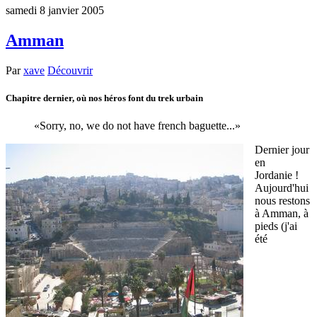
samedi 8 janvier 2005
Amman
Par
xave
Découvrir
Chapitre dernier, où nos héros font du trek urbain
Sorry, no, we do not have french baguette...
Dernier jour
en
Jordanie !
Aujourd'hui
nous restons
à Amman, à
pieds (j'ai
été