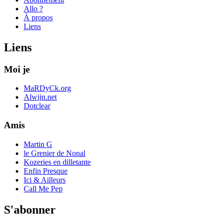
Allo ?
À propos
Liens
Liens
Moi je
MaRDyCk.org
Alwijn.net
Dotclear
Amis
Martin G
le Grenier de Nonal
Kozeries en dilletante
Enfin Presque
Ici & Ailleurs
Call Me Pep
S'abonner