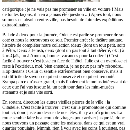
catégorique : je ne vais pas me promener en ville en voiture ! Mais
de toutes façons, il n'en a jamais été question ...) Après tout, nous
sommes en absolu centre-ville, pas besoin de faire des expéditions
extraordinaires.
Balade à deux pour la journée, Odette est partie se promener de son
coté et nous la retrouvons ce soir. Premier arrêt : le théâtre antique,
histoire de compléter notre collection (deux (dont un tout petit, soit)
à Pétra, Deux à Jerash, deux (dont un pas tout à fait déterré, ok !) à
Um-Qaïs, un à Amman, bonnes vacances pour la collec !) C'est
facile à trouver : c'est juste en face de l'hôtel. Julie est en overdose et
reste à l'extérieur, moi, bien entendu, je ne peux pas m'y résoudre...
Hop dedans ! Celui-ci semble extrêmement bien conservé, mais il
est difficile de savoir ce qui est conservé et ce qui est remonté.
Sympa parce qu'assez grand, mais finalement le moins intéressant de
ceux que j'ai vus jusque là, un petit tour dans les mini-musées
attenants et je suis vite sorti.
En sortant, direction les autres vieilles pierres de la ville : la
Citadelle. C'est facile à trouver : c'est sur le promontoire qui domine
tout ici, donc juste au dessus de nos têtes, il n'y a qu'à grimper. La
route semble faire beaucoup de virages pour arriver jusque là, donc
nous trouvons un passage entre les maisons, dans ce qui est un vrai
quartier populaire. Mmmh, rien à voir avec les coins à touristes, pas