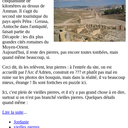
cinquantaine de
kilomètres au dessus de
Amman. Il s'agit du
second site touristique du
pays après Pétra : Gerasa,
Antioche dans l'antiquité,
faisait partie du
Décapole : les dix plus
grandes cités romaines du
Moyen-Orient.
Aujourd'hui, il reste des pierres, pas encore toutes tombées, mais
quand même beaucoup, si.
Ceci dit, ils les relèvent, leur pierres : à l'entrée du site, on est
accueilli par l'Arc d'Adrien, construit en ??? et plutôt pas mal en
ruine sur les photos des bouquin, mais dans la réalité, il va beaucoup
mieux, étrange ! Ils sont fortiches en puzzle ici.
Ici, c'est plein de vieilles pierres, et il n'y a pas grand chose à en dire,
surtout si on n'est pas branché vieilles pierres. Quelques détails
quand même :
Lire la suite
...
Jordanie
vieilles pierres