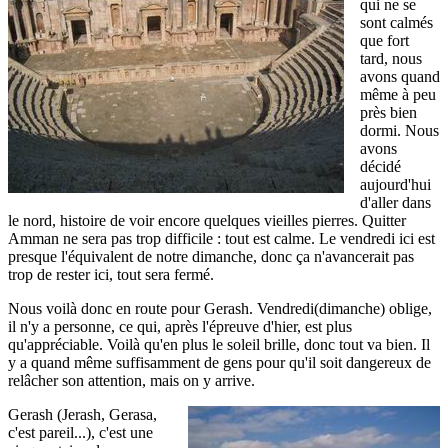
qui ne se
sont calmés
que fort
tard, nous
avons quand
même à peu
près bien
dormi. Nous
avons
décidé
aujourd'hui
d'aller dans
le nord, histoire de voir encore quelques vieilles pierres. Quitter
Amman ne sera pas trop difficile : tout est calme. Le vendredi ici est
presque l'équivalent de notre dimanche, donc ça n'avancerait pas
trop de rester ici, tout sera fermé.
Nous voilà donc en route pour Gerash. Vendredi(dimanche) oblige,
il n'y a personne, ce qui, après l'épreuve d'hier, est plus
qu'appréciable. Voilà qu'en plus le soleil brille, donc tout va bien. Il
y a quand même suffisamment de gens pour qu'il soit dangereux de
relâcher son attention, mais on y arrive.
Gerash (Jerash, Gerasa,
c'est pareil...), c'est une