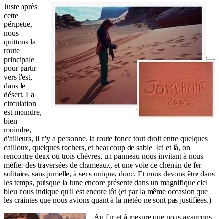
Juste après
cette
péripétie,
nous
quittons la
route
principale
pour partir
vers l'est,
dans le
désert. La
circulation
est moindre,
bien
moindre,
d'ailleurs, il n'y a personne. la route fonce tout droit entre quelques
cailloux, quelques rochers, et beaucoup de sable. Ici et là, on
rencontre deux ou trois chèvres, un panneau nous invitant à nous
méfier des traversées de chameaux, et une voie de chemin de fer
solitaire, sans jumelle, à sens unique, donc. Et nous devons être dans
les temps, puisque la lune encore présente dans un magnifique ciel
bleu nous indique qu'il est encore tôt (et par la même occasion que
les craintes que nous avions quant à la météo ne sont pas justifiées.)
Au fur et à mesure que nous avançons,