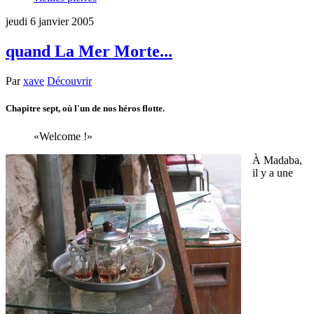
jeudi 6 janvier 2005
quand La Mer Morte...
Par
xave
Découvrir
Chapitre sept, où l'un de nos héros flotte.
Welcome !
À Madaba,
il y a une