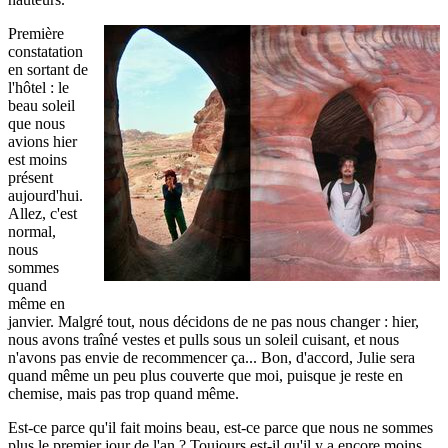
Première
constatation
en sortant de
l'hôtel : le
beau soleil
que nous
avions hier
est moins
présent
aujourd'hui.
Allez, c'est
normal,
nous
sommes
quand
même en
janvier. Malgré tout, nous décidons de ne pas nous changer : hier,
nous avons traîné vestes et pulls sous un soleil cuisant, et nous
n'avons pas envie de recommencer ça... Bon, d'accord, Julie sera
quand même un peu plus couverte que moi, puisque je reste en
chemise, mais pas trop quand même.
Est-ce parce qu'il fait moins beau, est-ce parce que nous ne sommes
plus le premier jour de l'an ? Toujours est-il qu'il y a encore moins