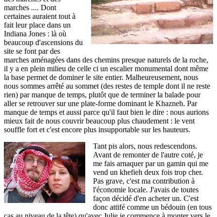
marches .... Dont
certaines auraient tout à
fait leur place dans un
Indiana Jones : là où
beaucoup d'ascensions du
site se font par des
marches aménagées dans des chemins presque naturels de la roche,
il y a en plein milieu de celle ci un escalier monumental dont même
la base permet de dominer le site entier. Malheureusement, nous
nous sommes arrêté au sommet (des restes de temple dont il ne reste
rien) par manque de temps, plutôt que de terminer la balade pour
aller se retrouver sur une plate-forme dominant le Khazneh. Par
manque de temps et aussi parce qu'il faut bien le dire : nous aurions
mieux fait de nous couvrir beaucoup plus chaudement : le vent
souffle fort et c'est encore plus insupportable sur les hauteurs.
Tant pis alors, nous redescendons.
Avant de remonter de l'autre coté, je
me fais arnaquer par un gamin qui me
vend un khefieh deux fois trop cher.
Pas grave, c'est ma contribution à
l'économie locale. J'avais de toutes
façon décidé d'en acheter un. C'est
donc attifé comme un bédouin (en tous
cas au niveau de la tête) qu'avec Julie je commence à monter vers le