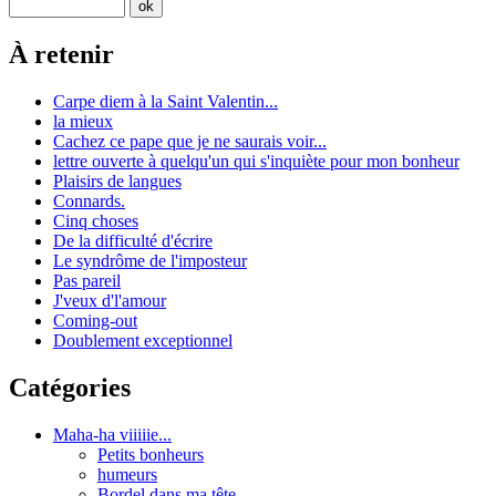
À retenir
Carpe diem à la Saint Valentin...
la mieux
Cachez ce pape que je ne saurais voir...
lettre ouverte à quelqu'un qui s'inquiète pour mon bonheur
Plaisirs de langues
Connards.
Cinq choses
De la difficulté d'écrire
Le syndrôme de l'imposteur
Pas pareil
J'veux d'l'amour
Coming-out
Doublement exceptionnel
Catégories
Maha-ha viiiiie...
Petits bonheurs
humeurs
Bordel dans ma tête