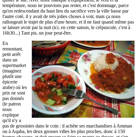
température, nous ne pouvions pas rester, et c'est dommage, parce
qu'en redescendant du haut lieu du sacrifice vers la ville basse par
l'autre coté, il y avait de très jolies choses à voir, mais ça nous
rallongeait le trajet de plus d'une heure, et il ne faut quand même pas
se laisser avoir par la nuit (ici, en cette saison, le crépuscule, c'est à
16h30...) Tant pis, un jour peut-être.
En
remontant,
petit arrêt
dans un
supermarket
(imaginez
plutôt une
épicerie
arabe) où les
prix ne sont
pas donnés
(le patron
nous
explique
qu'il n'y a
pas de grossistes dans le coin : il achète ses marchandises à Amman
ou à Aqaba, les deux grosses villes les plus proches, donc à 150
bornes chacune, et doit encore se faire sa marge au dessus, et s'en