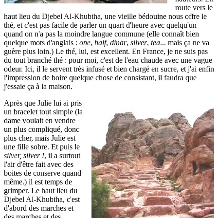
route vers le
haut lieu du Djebel Al-Khubtha, une vieille bédouine nous offre le
thé, et c'est pas facile de parler un quart d'heure avec quelqu'un
quand on n'a pas la moindre langue commune (elle connaît bien
quelque mots d'anglais :
one
,
half
,
dinar
,
silver
,
tea
... mais ça ne va
guère plus loin.) Le thé, lui, est excellent. En France, je ne suis pas
du tout branché thé : pour moi, c'est de l'eau chaude avec une vague
odeur. Ici, il le servent très infusé et bien chargé en sucre, et j'ai enfin
l'impression de boire quelque chose de consistant, il faudra que
j'essaie ça à la maison.
Après que Julie lui ai pris
un bracelet tout simple (la
dame voulait en vendre
un plus compliqué, donc
plus cher, mais Julie est
une fille sobre. Et puis le
silver, silver !
, il a surtout
l'air d'être fait avec des
boites de conserve quand
même.) il est temps de
grimper. Le haut lieu du
Djebel Al-Khubtha, c'est
d'abord des marches et
des marches et des