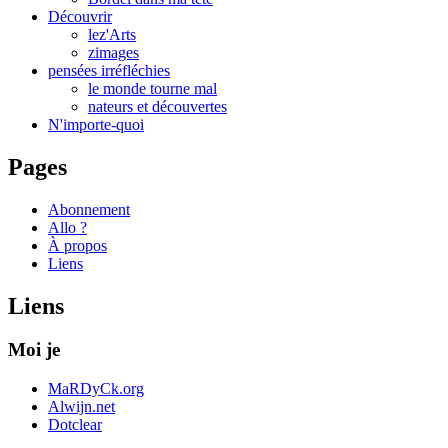
Découvrir
lez'Arts
zimages
pensées irréfléchies
le monde tourne mal
nateurs et découvertes
N'importe-quoi
Pages
Abonnement
Allo ?
À propos
Liens
Liens
Moi je
MaRDyCk.org
Alwijn.net
Dotclear