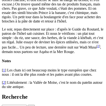
excuse.) On trouve quand même des tas de produits français, mais
chers. Pas grave, ce que Julie voulait, c'était des pommes. Et on
essaie des simili biscuits Prince à la banane, c'est chimique, mais
rigolo. Un petit tour dans la boulangerie d'en face pour acheter des
brioches à la pâte de datte et retour à l'hôtel.
Le soir, repas directement sur place : d'après le Guide du Routard, le
patron de l'hôtel sait cuisiner. Et nous le vérifions : un plat tout
simple : du riz, une sauce, des herbes, de la viande à khébab, et c'est
un régal. Julie essaye de deviner les épices utilisées, mais ce n'est
[
2
]
pas facile... Un peu de lecture, une dernière nuit sur Wadi Musa
,
demain nous partons sur Aqaba et la Mer Rouge.
Notes
[
1
] Les chats ici ont beaucoup moins le type européen que chez
nous : il ont la tête plus ronde et les pattes avant plus courtes.
[
2
] Littéralement : la Vallée de Moïse, c'est le nom du patelin autour
du site antique.
Recherche