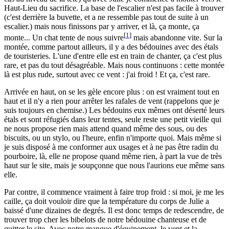
Haut-Lieu du sacrifice. La base de l'escalier n'est pas facile à trouver
(c'est derrière la buvette, et a ne ressemble pas tout de suite à un
escalier.) mais nous finissons par y arriver, et là, ça monte, ça
[
1
]
monte... Un chat tente de nous suivre
mais abandonne vite. Sur la
montée, comme partout ailleurs, il y a des bédouines avec des étals
de touristeries. L'une d'entre elle est en train de chanter, ça c'est plus
rare, et pas du tout désagréable. Mais nous continuons : cette montée
là est plus rude, surtout avec ce vent : j'ai froid ! Et ça, c'est rare.
Arrivée en haut, on se les gèle encore plus : on est vraiment tout en
haut et il n'y a rien pour arrêter les rafales de vent (rappelons que je
suis toujours en chemise.) Les bédouins eux mêmes ont déserté leurs
étals et sont réfugiés dans leur tentes, seule reste une petit vieille qui
ne nous propose rien mais attend quand même des sous, ou des
biscuits, ou un stylo, ou l'heure, enfin n'importe quoi. Mais même si
je suis disposé à me conformer aux usages et à ne pas être radin du
pourboire, là, elle ne propose quand même rien, à part la vue de très
haut sur le site, mais je soupçonne que nous l'aurions eue même sans
elle.
Par contre, il commence vraiment à faire trop froid : si moi, je me les
caille, ça doit vouloir dire que la température du corps de Julie a
baissé d'une dizaines de degrés. Il est donc temps de redescendre, de
trouver trop cher les bibelots de notre bédouine chanteuse et de
quitter le site. Avec notre manque d'équipement, le vent et la