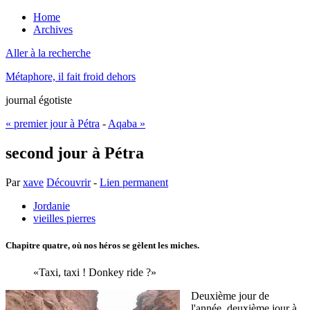
Home
Archives
Aller à la recherche
Métaphore, il fait froid dehors
journal égotiste
« premier jour à Pétra
-
Aqaba »
second jour à Pétra
Par
xave
Découvrir
-
Lien permanent
Jordanie
vieilles pierres
Chapitre quatre, où nos héros se gèlent les miches.
Taxi, taxi ! Donkey ride ?
Deuxième jour de
l'année, deuxième jour à