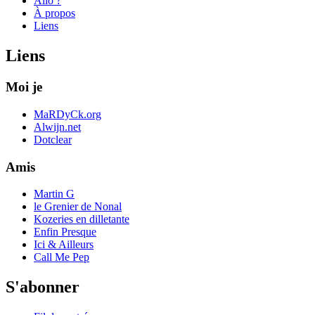
Allo ?
À propos
Liens
Liens
Moi je
MaRDyCk.org
Alwijn.net
Dotclear
Amis
Martin G
le Grenier de Nonal
Kozeries en dilletante
Enfin Presque
Ici & Ailleurs
Call Me Pep
S'abonner