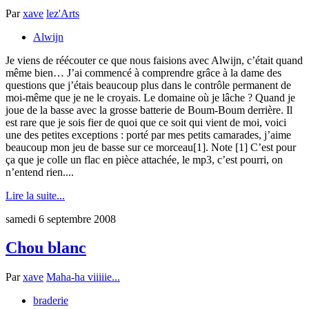
Par
xave
lez'Arts
Alwijn
Je viens de réécouter ce que nous faisions avec Alwijn, c’était quand
même bien… J’ai commencé à comprendre grâce à la dame des
questions que j’étais beaucoup plus dans le contrôle permanent de
moi-même que je ne le croyais. Le domaine où je lâche ? Quand je
joue de la basse avec la grosse batterie de Boum-Boum derrière. Il
est rare que je sois fier de quoi que ce soit qui vient de moi, voici
une des petites exceptions : porté par mes petits camarades, j’aime
beaucoup mon jeu de basse sur ce morceau[1]. Note [1] C’est pour
ça que je colle un flac en pièce attachée, le mp3, c’est pourri, on
n’entend rien....
Lire la suite...
samedi 6 septembre 2008
Chou blanc
Par
xave
Maha-ha viiiiie...
braderie