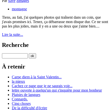
Par
xave
zimages
montagne
Tiens, au fait, j'ai quelques photos qui traînent dans un coin, que
j'avais promises ici. Tenez, ça débarrasse mon disque dur. Ce ne sont
pas les plus jolies, mais il y en a une ou deux que j'aime bien....
Lire la suite...
Recherche
À retenir
Carpe diem à la Saint Valentin...
la mieux
Cachez ce pape que je ne saurais voir...
lettre ouverte à quelqu'un qui s'inquiète pour mon bonheur
Plaisirs de langues
Connards.
Cinq choses
De la difficulté d'écrire