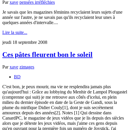
Par
xave
pensées irréfléchies
Je savais que les magazines féminins recyclaient leurs sujets d'une
année sur l'autre, je ne savais pas qu'ils recyclaient leur unes à
quelques années d'intervalle....
Lire la suite...
jeudi 18 septembre 2008
Ces pâtes fleurent bon le soleil
Par
xave
zimages
BD
C'est bon, je peux mourir, ma vie ne resplendira jamais plus
qu'aujourd'hui : Grâce au lobbying du Menhir de Lampol Plougastel
(comprenne qui suit) je me retrouve aux côtés d'icelui, en plein
milieu du dernier épisode en date de la Geste de Gandi, sous la
plume du mirifique Didier Couly[1], dont je suis secrètement
amoureux depuis des années[2]. Notes [1] Qui dessine dans
CanardPC, le magazine de jeux vidéos que je lis depuis des siècles
alors que je déteste les jeux vidéos, mais j'aime ces gens depuis
qu'en ouvrant pour la première fois un numéro de Joystick, j'ai