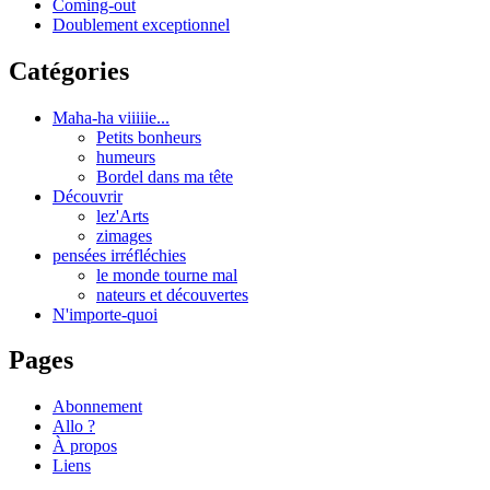
Coming-out
Doublement exceptionnel
Catégories
Maha-ha viiiiie...
Petits bonheurs
humeurs
Bordel dans ma tête
Découvrir
lez'Arts
zimages
pensées irréfléchies
le monde tourne mal
nateurs et découvertes
N'importe-quoi
Pages
Abonnement
Allo ?
À propos
Liens