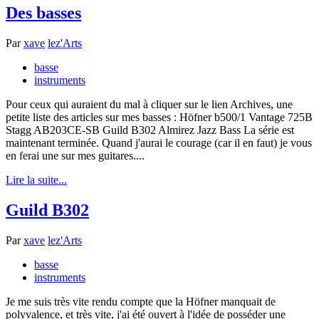
Des basses
Par
xave
lez'Arts
basse
instruments
Pour ceux qui auraient du mal à cliquer sur le lien Archives, une
petite liste des articles sur mes basses : Höfner b500/1 Vantage 725B
Stagg AB203CE-SB Guild B302 Almirez Jazz Bass La série est
maintenant terminée. Quand j'aurai le courage (car il en faut) je vous
en ferai une sur mes guitares....
Lire la suite...
Guild B302
Par
xave
lez'Arts
basse
instruments
Je me suis très vite rendu compte que la Höfner manquait de
polyvalence, et très vite, j'ai été ouvert à l'idée de posséder une