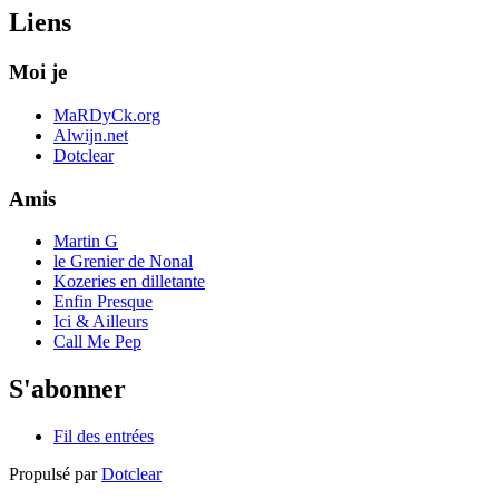
Liens
Moi je
MaRDyCk.org
Alwijn.net
Dotclear
Amis
Martin G
le Grenier de Nonal
Kozeries en dilletante
Enfin Presque
Ici & Ailleurs
Call Me Pep
S'abonner
Fil des entrées
Propulsé par
Dotclear