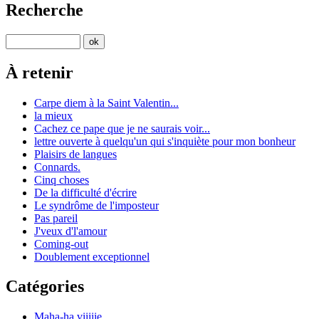
Recherche
À retenir
Carpe diem à la Saint Valentin...
la mieux
Cachez ce pape que je ne saurais voir...
lettre ouverte à quelqu'un qui s'inquiète pour mon bonheur
Plaisirs de langues
Connards.
Cinq choses
De la difficulté d'écrire
Le syndrôme de l'imposteur
Pas pareil
J'veux d'l'amour
Coming-out
Doublement exceptionnel
Catégories
Maha-ha viiiiie...