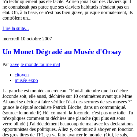
n'a techniquement pas été facile. Adrien jouait sur des claviers qu'il
ne connaissait pas parce que ses claviers habituels n'étaient pas en
état. Oh, à la base, ce n'est pas bien grave, puisque normalement, ils
contrôlent un...
Lire la suite...
mercredi 10 octobre 2007
Un Monet Dégradé au Musée d'Orsay
Par
xave
le monde tourne mal
citoyen
musée-expo
La gauche est montée au créneau. "Faut-il attendre que la célèbre
Joconde soit, elle aussi, déchirée sur 10 centimètres avant que Mme
Albanel se décide à faire vérifier l'état des serrures de ses musées ?",
grince le député socialiste Patrick Bloche, dans un communiqué.
(source: lemonde.fr) Hé, connard, la Joconde, c'est pas une toile. Tu
m'expliques comment tu déchires une planche (qui plus est sous
verre blindé.) J'ai décidément beaucoup de mal avec les déclarations
opportunistes des politiques. Allez-y, continuez à aboyer en fonction
des gros titres de TF1, ça va faire avancer le monde. (Oui, je sais,