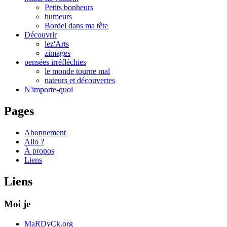
Petits bonheurs
humeurs
Bordel dans ma tête
Découvrir
lez'Arts
zimages
pensées irréfléchies
le monde tourne mal
nateurs et découvertes
N'importe-quoi
Pages
Abonnement
Allo ?
À propos
Liens
Liens
Moi je
MaRDyCk.org