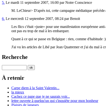
5.
Le mardi 11 septembre 2007, 16:00 par Notre Conscience
M. LeChieur> D'après toi, cette campagne médiatique précède-t-
6.
Le mercredi 12 septembre 2007, 08:24 par Benoit
Les flics c'était
juste
pour une manifestation européenne anti-is
ont pas eu trop de mal à les embarquer.
Quant à ce qui se passe en Belgique : rien, comme d'habitude :)
J'ai vu les articles de Libé par Jean Quatremer et j'ai du mal à c
Recherche
À retenir
Carpe diem à la Saint Valentin...
la mieux
Cachez ce pape que je ne saurais voir...
lettre ouverte à quelqu'un qui s'inquiète pour mon bonheur
Plaisirs de langues