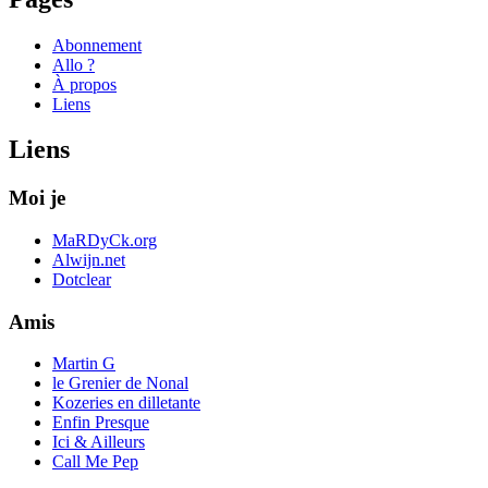
Abonnement
Allo ?
À propos
Liens
Liens
Moi je
MaRDyCk.org
Alwijn.net
Dotclear
Amis
Martin G
le Grenier de Nonal
Kozeries en dilletante
Enfin Presque
Ici & Ailleurs
Call Me Pep