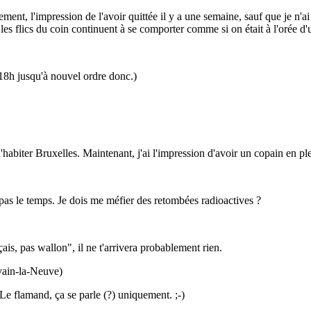
nt, l'impression de l'avoir quittée il y a une semaine, sauf que je n'ai p
t les flics du coin continuent à se comporter comme si on était à l'orée 
 18h jusqu'à nouvel ordre donc.)
s d'habiter Bruxelles. Maintenant, j'ai l'impression d'avoir un copain en p
ai pas le temps. Je dois me méfier des retombées radioactives ?
çais, pas wallon", il ne t'arrivera probablement rien.
vain-la-Neuve)
 Le flamand, ça se parle (?) uniquement. ;-)