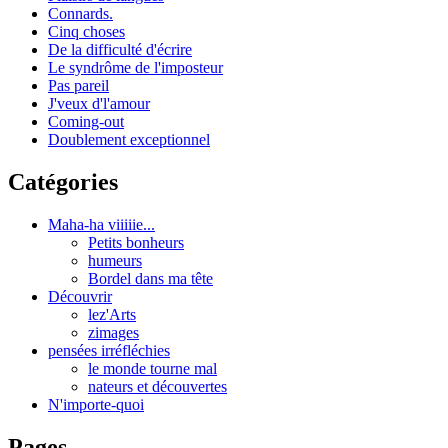
Connards.
Cinq choses
De la difficulté d'écrire
Le syndrôme de l'imposteur
Pas pareil
J'veux d'l'amour
Coming-out
Doublement exceptionnel
Catégories
Maha-ha viiiiie...
Petits bonheurs
humeurs
Bordel dans ma tête
Découvrir
lez'Arts
zimages
pensées irréfléchies
le monde tourne mal
nateurs et découvertes
N'importe-quoi
Pages