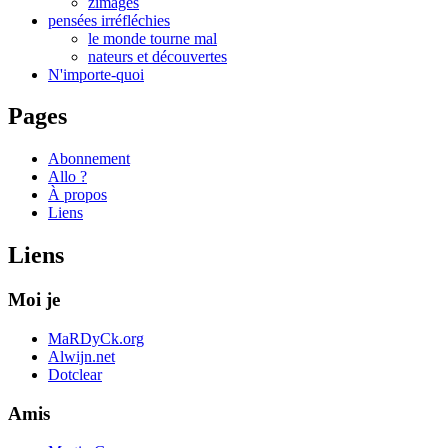
zimages
pensées irréfléchies
le monde tourne mal
nateurs et découvertes
N'importe-quoi
Pages
Abonnement
Allo ?
À propos
Liens
Liens
Moi je
MaRDyCk.org
Alwijn.net
Dotclear
Amis