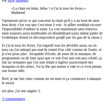
Par
xave
humeurs
La chair est triste, hélas ! et j'ai lu tous les livres.
Mallarmé
J'ajouterais qu'en ce qui concerne la chair qu'il y a au bout de mon
bras droit, c'est vrai que c'est triste à voir : le plâtre semblait excuser
l'impossibilité d'utiliser la main. La voir maintenant sans entraves
mais toujours aussi inutilisable est déstabilisant (sans même parler de
l'esthétique
lézard en décomposition gonflé par les gaz
de la chose.)
Et j'ai lu tous les livres. J'ai regardé tous les dévédés aussi, ou en
tous cas j'ai rattrapé pas mal de retard d'un côté comme de l'autre, et
je n'en peux plus : Incapable d'écrire, de jouer de la musique, de
programmer ou de faire quoi que ce soit d'un tant soit peu créatif, ça
fait six semaines que j'en suis réduit à ingérer passivement des
bouquins et des séries. J'ai la tête qui tourne à vide et ce n'est jamais
une bonne idée.
Bref, je me fais chier comme un rat mort et ça commence à attaquer
le moral.
(en plus, j'ai une angine !)
3 commentaires