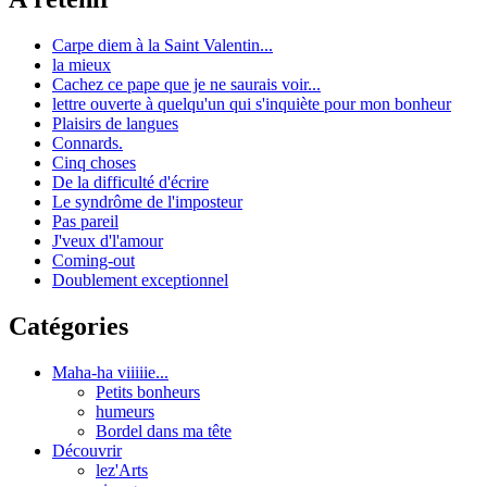
Carpe diem à la Saint Valentin...
la mieux
Cachez ce pape que je ne saurais voir...
lettre ouverte à quelqu'un qui s'inquiète pour mon bonheur
Plaisirs de langues
Connards.
Cinq choses
De la difficulté d'écrire
Le syndrôme de l'imposteur
Pas pareil
J'veux d'l'amour
Coming-out
Doublement exceptionnel
Catégories
Maha-ha viiiiie...
Petits bonheurs
humeurs
Bordel dans ma tête
Découvrir
lez'Arts