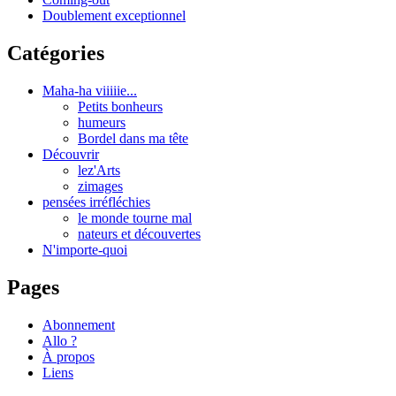
Doublement exceptionnel
Catégories
Maha-ha viiiiie...
Petits bonheurs
humeurs
Bordel dans ma tête
Découvrir
lez'Arts
zimages
pensées irréfléchies
le monde tourne mal
nateurs et découvertes
N'importe-quoi
Pages
Abonnement
Allo ?
À propos
Liens