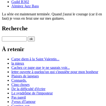
Guild B302
Almirez Jazz Bass
La série est maintenant terminée. Quand j'aurai le courage (car il en
faut) je vous en ferai une sur mes guitares.
Recherche
À retenir
Carpe diem à la Saint Valentin...
la mieux
Cachez ce pape que je ne saurais voir...
lettre ouverte à quelqu'un qui s'inquiète pour mon bonheur
Plaisirs de langues
Connards.
Cinq choses
De la difficulté d'écrire
Le syndrôme de l'imposteur
Pas pareil
J'veux d'l'amour
Coming-out