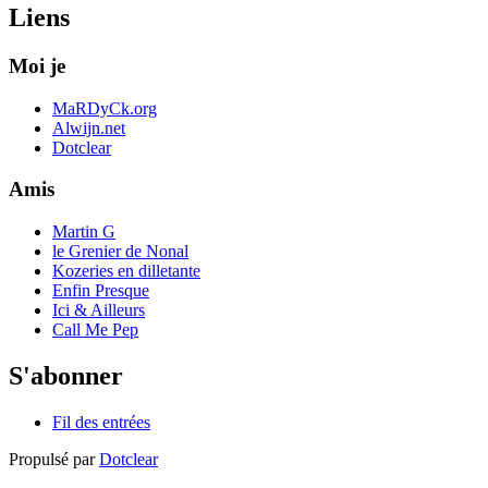
Liens
Moi je
MaRDyCk.org
Alwijn.net
Dotclear
Amis
Martin G
le Grenier de Nonal
Kozeries en dilletante
Enfin Presque
Ici & Ailleurs
Call Me Pep
S'abonner
Fil des entrées
Propulsé par
Dotclear