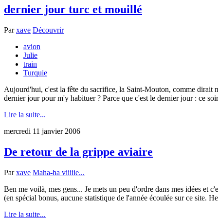
dernier jour turc et mouillé
Par
xave
Découvrir
avion
Julie
train
Turquie
Aujourd'hui, c'est la fête du sacrifice, la Saint-Mouton, comme dirait
dernier jour pour m'y habituer ? Parce que c'est le dernier jour : ce soir
Lire la suite...
mercredi 11 janvier 2006
De retour de la grippe aviaire
Par
xave
Maha-ha viiiiie...
Ben me voilà, mes gens... Je mets un peu d'ordre dans mes idées et c'e
(en spécial bonus, aucune statistique de l'année écoulée sur ce site. He
Lire la suite...