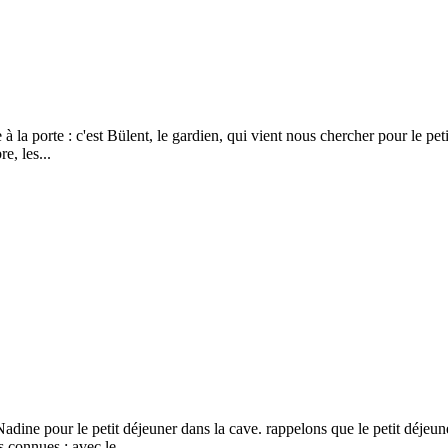
a porte : c'est Bülent, le gardien, qui vient nous chercher pour le peti
e, les...
dine pour le petit déjeuner dans la cave. rappelons que le petit déjeune
 connues : avec le...