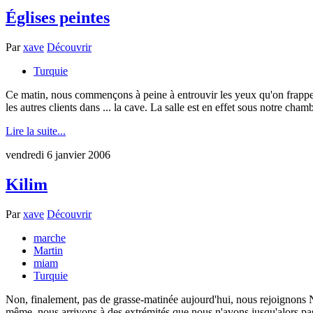
Églises peintes
Par
xave
Découvrir
Turquie
Ce matin, nous commençons à peine à entrouvir les yeux qu'on frappe à l
les autres clients dans ... la cave. La salle est en effet sous notre chambr
Lire la suite...
vendredi 6 janvier 2006
Kilim
Par
xave
Découvrir
marche
Martin
miam
Turquie
Non, finalement, pas de grasse-matinée aujourd'hui, nous rejoignons Na
même, nous arrivons à des extrémités que nous n'avons jusqu'alors pas