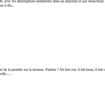
 9h, avec les interruptions habituelles dûes au muezzin et aux mouchoirs 
as à dix...
de la prendre sur la terrasse. Pardon ? Ah ben oui, il fait beau, il fait 
lle......