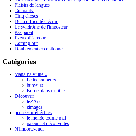
Plaisirs de langues
Connards.
Cinq choses
De la difficulté d'écrire
Le syndrôme de l'imposteur
Pas pareil
J'veux d'l'amour
Coming-out
Doublement exceptionnel
Catégories
Maha-ha viiiiie...
Petits bonheurs
humeurs
Bordel dans ma tête
Découvrir
lez'Arts
zimages
pensées irréfléchies
le monde tourne mal
nateurs et découvertes
N'importe-quoi