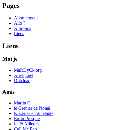
Pages
Abonnement
Allo ?
À propos
Liens
Liens
Moi je
MaRDyCk.org
Alwijn.net
Dotclear
Amis
Martin G
le Grenier de Nonal
Kozeries en dilletante
Enfin Presque
Ici & Ailleurs
Call Me Pep