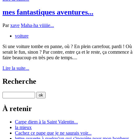
mes fantastiques aventures...
Par
xave
Maha-ha viiiiie...
voiture
Si une voiture tombe en panne, où ? En plein carrefour, pardi ! Où
serait le fun, sinon ? Par contre, entre ça et le reste, ça commence à
faire beaucoup en très peu de temps....
Lire la suite...
Recherche
À retenir
Carpe diem à la Saint Valentin...
la mieux
Cachez ce pape que je ne saurais voir...
lettre ouverte à quelqu'un qui s'inquiète pour mon bonheur