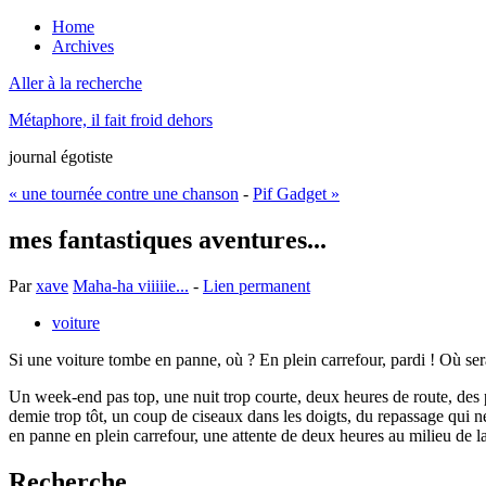
Home
Archives
Aller à la recherche
Métaphore, il fait froid dehors
journal égotiste
« une tournée contre une chanson
-
Pif Gadget »
mes fantastiques aventures...
Par
xave
Maha-ha viiiiie...
-
Lien permanent
voiture
Si une voiture tombe en panne, où ? En plein carrefour, pardi ! Où sera
Un week-end pas top, une nuit trop courte, deux heures de route, des pro
demie trop tôt, un coup de ciseaux dans les doigts, du repassage qui ne
en panne en plein carrefour, une attente de deux heures au milieu de la
Recherche