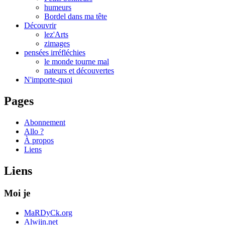
humeurs
Bordel dans ma tête
Découvrir
lez'Arts
zimages
pensées irréfléchies
le monde tourne mal
nateurs et découvertes
N'importe-quoi
Pages
Abonnement
Allo ?
À propos
Liens
Liens
Moi je
MaRDyCk.org
Alwijn.net