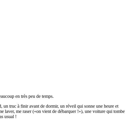
beaucoup en très peu de temps.
d, un truc à finir avant de dormir, un réveil qui sonne une heure et
me laver, me raser (
on vient de débarquer !
), une voiture qui tombe
as usual !