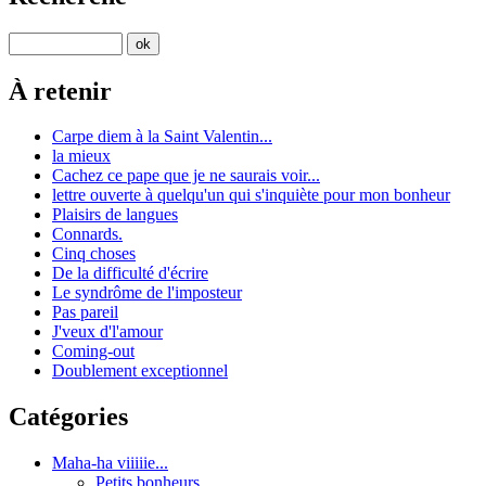
À retenir
Carpe diem à la Saint Valentin...
la mieux
Cachez ce pape que je ne saurais voir...
lettre ouverte à quelqu'un qui s'inquiète pour mon bonheur
Plaisirs de langues
Connards.
Cinq choses
De la difficulté d'écrire
Le syndrôme de l'imposteur
Pas pareil
J'veux d'l'amour
Coming-out
Doublement exceptionnel
Catégories
Maha-ha viiiiie...
Petits bonheurs