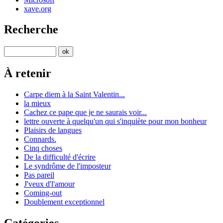
xave.org
Recherche
À retenir
Carpe diem à la Saint Valentin...
la mieux
Cachez ce pape que je ne saurais voir...
lettre ouverte à quelqu'un qui s'inquiète pour mon bonheur
Plaisirs de langues
Connards.
Cinq choses
De la difficulté d'écrire
Le syndrôme de l'imposteur
Pas pareil
J'veux d'l'amour
Coming-out
Doublement exceptionnel