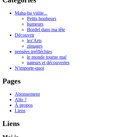
Catégories
Maha-ha viiiiie...
Petits bonheurs
humeurs
Bordel dans ma tête
Découvrir
lez'Arts
zimages
pensées irréfléchies
le monde tourne mal
nateurs et découvertes
N'importe-quoi
Pages
Abonnement
Allo ?
À propos
Liens
Liens