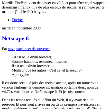
Mozilla FireBird vient de passer en v0.8, et pour fêter ça, il s'appelle
désormais FireFox. Il a de plus en plus de succès, si j'en juge par le
mal que j'ai à le télécharger...
Firefox
mardi 14 novembre 2000
Netscape 6
Par
xave
nateurs et découvertes
Il est né le divin browser,
Sonnez hautbois, résonnez musettes,
Il est né le divin browser...
Meilleur que les autres - c'est ça, et ta soeur ?
Apocryphe
Il est donc sorti... Après des mois d'attente, après un numéro de
version fantôme (la dernière incarnation portait le doux nom de
v4.72), voici donc enfin Netscape 6. Et je suis content.
Dans les temps reculés du début du Web, il n'y avait rien, ou
presque. Et puis sont arrivés un ou deux premiers navigateurs en
mode graphique, jusqu'au jour ou Mosaic a été capable d'afficher