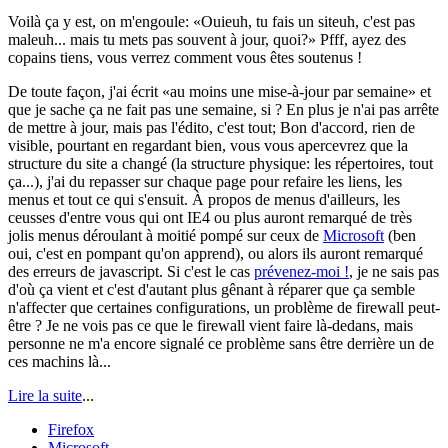
Voilà ça y est, on m'engoule:
Ouieuh, tu fais un siteuh, c'est pas
maleuh... mais tu mets pas souvent à jour, quoi?
Pfff, ayez des
copains tiens, vous verrez comment vous êtes soutenus !
De toute façon, j'ai écrit
au moins une mise-à-jour par semaine
et
que je sache ça ne fait pas une semaine, si ? En plus je n'ai pas arrête
de mettre à jour, mais pas l'édito, c'est tout; Bon d'accord, rien de
visible, pourtant en regardant bien, vous vous apercevrez que la
structure du site a changé (la structure physique: les répertoires, tout
ça...), j'ai du repasser sur chaque page pour refaire les liens, les
menus et tout ce qui s'ensuit. À propos de menus d'ailleurs, les
ceusses d'entre vous qui ont IE4 ou plus auront remarqué de très
jolis menus déroulant à moitié pompé sur ceux de
Microsoft
(ben
oui, c'est en pompant qu'on apprend), ou alors ils auront remarqué
des erreurs de javascript. Si c'est le cas
prévenez-moi !
, je ne sais pas
d'où ça vient et c'est d'autant plus gênant à réparer que ça semble
n'affecter que certaines configurations, un problème de firewall peut-
être ? Je ne vois pas ce que le firewall vient faire là-dedans, mais
personne ne m'a encore signalé ce problème sans être derrière un de
ces machins là...
Lire la suite
...
Firefox
Microsoft