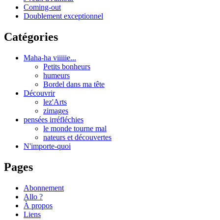
Coming-out
Doublement exceptionnel
Catégories
Maha-ha viiiiie...
Petits bonheurs
humeurs
Bordel dans ma tête
Découvrir
lez'Arts
zimages
pensées irréfléchies
le monde tourne mal
nateurs et découvertes
N'importe-quoi
Pages
Abonnement
Allo ?
À propos
Liens