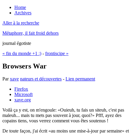
Home
Archives
Aller à la recherche
Métaphore, il fait froid dehors
journal égotiste
« fin du monde +1 :)
-
frontiscipe »
Browsers War
Par
xave
nateurs et découvertes
-
Lien permanent
Firefox
Microsoft
xave.org
Voilà ça y est, on m'engoule:
Ouieuh, tu fais un siteuh, c'est pas
maleuh... mais tu mets pas souvent à jour, quoi?
Pfff, ayez des
copains tiens, vous verrez comment vous êtes soutenus !
De toute façon, j'ai écrit
au moins une mise-à-jour par semaine
et