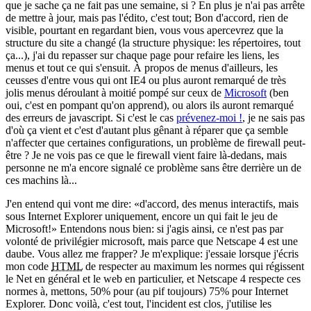
que je sache ça ne fait pas une semaine, si ? En plus je n'ai pas arrête
de mettre à jour, mais pas l'édito, c'est tout; Bon d'accord, rien de
visible, pourtant en regardant bien, vous vous apercevrez que la
structure du site a changé (la structure physique: les répertoires, tout
ça...), j'ai du repasser sur chaque page pour refaire les liens, les
menus et tout ce qui s'ensuit. À propos de menus d'ailleurs, les
ceusses d'entre vous qui ont IE4 ou plus auront remarqué de très
jolis menus déroulant à moitié pompé sur ceux de
Microsoft
(ben
oui, c'est en pompant qu'on apprend), ou alors ils auront remarqué
des erreurs de javascript. Si c'est le cas
prévenez-moi !
, je ne sais pas
d'où ça vient et c'est d'autant plus gênant à réparer que ça semble
n'affecter que certaines configurations, un problème de firewall peut-
être ? Je ne vois pas ce que le firewall vient faire là-dedans, mais
personne ne m'a encore signalé ce problème sans être derrière un de
ces machins là...
J'en entend qui vont me dire:
d'accord, des menus interactifs, mais
sous Internet Explorer uniquement, encore un qui fait le jeu de
Microsoft!
Entendons nous bien: si j'agis ainsi, ce n'est pas par
volonté de privilégier microsoft, mais parce que Netscape 4 est une
daube. Vous allez me frapper? Je m'explique: j'essaie lorsque j'écris
mon code
HTML
de respecter au maximum les normes qui régissent
le Net en général et le web en particulier, et Netscape 4 respecte ces
normes à, mettons, 50% pour (au pif toujours) 75% pour Internet
Explorer. Donc voilà, c'est tout, l'incident est clos, j'utilise les