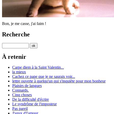
Bon, je me casse, j'ai faim !
Recherche
À retenir
Carpe diem à la Saint Valentin...
la mieux
Cachez ce pape que je ne saurais voir...
lettre ouverte à quelqu'un qui s'inquiète pour mon bonheur
Plaisirs de langues
Connards.
Cinq choses
De la difficulté d'écrire
Le syndrôme de l'imposteur
Pas pareil
J'veux d'l'amour