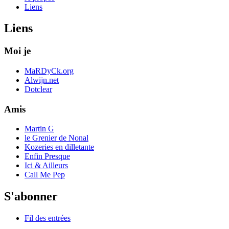
Liens
Liens
Moi je
MaRDyCk.org
Alwijn.net
Dotclear
Amis
Martin G
le Grenier de Nonal
Kozeries en dilletante
Enfin Presque
Ici & Ailleurs
Call Me Pep
S'abonner
Fil des entrées