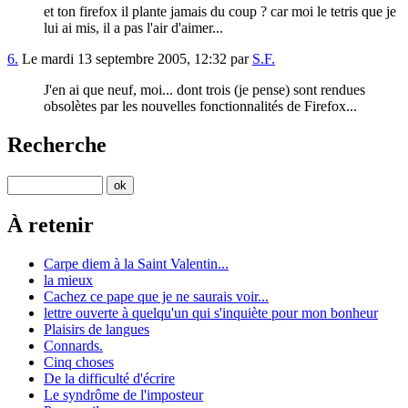
et ton firefox il plante jamais du coup ? car moi le tetris que je
lui ai mis, il a pas l'air d'aimer...
6.
Le mardi 13 septembre 2005, 12:32 par
S.F.
J'en ai que neuf, moi... dont trois (je pense) sont rendues
obsolètes par les nouvelles fonctionnalités de Firefox...
Recherche
À retenir
Carpe diem à la Saint Valentin...
la mieux
Cachez ce pape que je ne saurais voir...
lettre ouverte à quelqu'un qui s'inquiète pour mon bonheur
Plaisirs de langues
Connards.
Cinq choses
De la difficulté d'écrire
Le syndrôme de l'imposteur