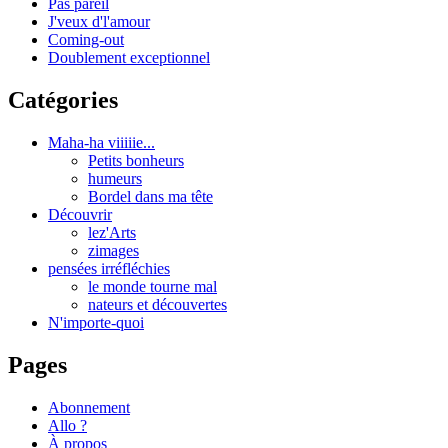
Pas pareil
J'veux d'l'amour
Coming-out
Doublement exceptionnel
Catégories
Maha-ha viiiiie...
Petits bonheurs
humeurs
Bordel dans ma tête
Découvrir
lez'Arts
zimages
pensées irréfléchies
le monde tourne mal
nateurs et découvertes
N'importe-quoi
Pages
Abonnement
Allo ?
À propos