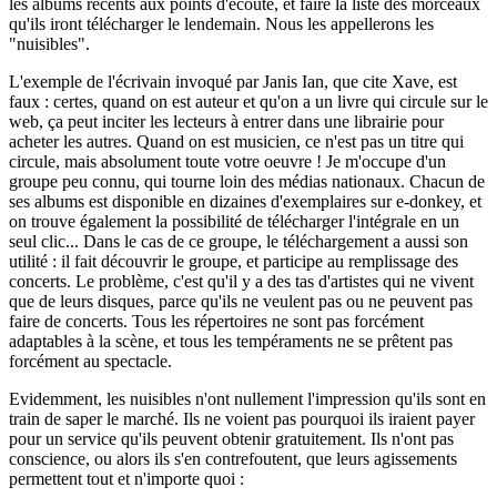
les albums récents aux points d'écoute, et faire la liste des morceaux
qu'ils iront télécharger le lendemain. Nous les appellerons les
"nuisibles".
L'exemple de l'écrivain invoqué par Janis Ian, que cite Xave, est
faux : certes, quand on est auteur et qu'on a un livre qui circule sur le
web, ça peut inciter les lecteurs à entrer dans une librairie pour
acheter les autres. Quand on est musicien, ce n'est pas un titre qui
circule, mais absolument toute votre oeuvre ! Je m'occupe d'un
groupe peu connu, qui tourne loin des médias nationaux. Chacun de
ses albums est disponible en dizaines d'exemplaires sur e-donkey, et
on trouve également la possibilité de télécharger l'intégrale en un
seul clic... Dans le cas de ce groupe, le téléchargement a aussi son
utilité : il fait découvrir le groupe, et participe au remplissage des
concerts. Le problème, c'est qu'il y a des tas d'artistes qui ne vivent
que de leurs disques, parce qu'ils ne veulent pas ou ne peuvent pas
faire de concerts. Tous les répertoires ne sont pas forcément
adaptables à la scène, et tous les tempéraments ne se prêtent pas
forcément au spectacle.
Evidemment, les nuisibles n'ont nullement l'impression qu'ils sont en
train de saper le marché. Ils ne voient pas pourquoi ils iraient payer
pour un service qu'ils peuvent obtenir gratuitement. Ils n'ont pas
conscience, ou alors ils s'en contrefoutent, que leurs agissements
permettent tout et n'importe quoi :