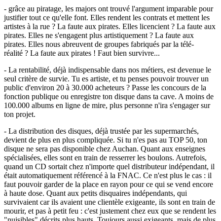
- grâce au piratage, les majors ont trouvé l'argument imparable pour
justifier tout ce qu'elle font. Elles rendent les contrats et mettent les
artistes à la rue ? La faute aux pirates. Elles licencient ? La faute aux
pirates. Elles ne s'engagent plus artistiquement ? La faute aux
pirates. Elles nous abreuvent de groupes fabriqués par la télé-
réalité ? La faute aux pirates ! Faut bien survivre...
- La rentabilité, déjà indispensable dans nos métiers, est devenue le
seul critère de survie. Tu es artiste, et tu penses pouvoir trouver un
public d'environ 20 à 30.000 acheteurs ? Passe les concours de la
fonction publique ou enregistre ton disque dans ta cave. A moins de
100.000 albums en ligne de mire, plus personne n'ira s'engager sur
ton projet.
- La distribution des disques, déjà trustée par les supermarchés,
devient de plus en plus compliquée. Si tu n'es pas au TOP 50, ton
disque ne sera pas disponible chez Auchan. Quant aux enseignes
spécialisées, elles sont en train de resserrer les boulons. Autrefois,
quand un CD sortait chez n'importe quel distributeur indépendant, il
était automatiquement référencé à la FNAC. Ce n'est plus le cas : il
faut pouvoir garder de la place en rayon pour ce qui se vend encore
à haute dose. Quant aux petits disquaires indépendants, qui
survivaient car ils avaient une clientèle exigeante, ils sont en train de
mourir, et pas à petit feu : c'est justement chez eux que se rendent les
"nuisibles" décrits plus hauts. Toujours aussi exigeants, mais de plus