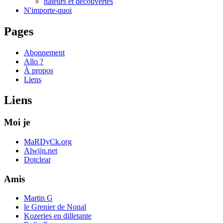
nateurs et découvertes
N'importe-quoi
Pages
Abonnement
Allo ?
À propos
Liens
Liens
Moi je
MaRDyCk.org
Alwijn.net
Dotclear
Amis
Martin G
le Grenier de Nonal
Kozeries en dilletante