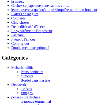
la mieux
Cachez ce pape que je ne saurais voir...
lettre ouverte à quelqu'un qui s'inquiète pour mon bonheur
Plaisirs de langues
Connards.
Cinq choses
De la difficulté d'écrire
Le syndrôme de l'imposteur
Pas pareil
J'veux d'l'amour
Coming-out
Doublement exceptionnel
Catégories
Maha-ha viiiiie...
Petits bonheurs
humeurs
Bordel dans ma tête
Découvrir
lez'Arts
zimages
pensées irréfléchies
le monde tourne mal