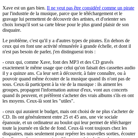
Xave est un gars bien.
Il ne veut pas être considéré comme un pirate
par l'industrie de la musique, parce que le téléchargement et le
gravage lui permettent de découvrir des artistes, et d'orienter ses
choix lorsqu'il sort sa carte bleue pour le plus grand plaisir de son
disquaire.
Le problème, c'est qu'il y a d'autres types de pirates. En dehors de
ceux qui en font une activité rémunérée à grande échelle, et dont il
n'est pas besoin de parler, j'en distinguerai trois :
- ceux qui, comme Xave, font des MP3 et des CD gravés
exactement le même usage que celui qu'on faisait des cassettes audio
il y a quinze ans. Ca leur sert à découvrir, à faire connaître, ou à
pouvoir quand même écouter de la musique quand ils n'ont pas de
sous. Ceux-là participent à la vie de la musique : ils aiment les
groupes, propagent l'information autour d'eux, vont aux concerts
quand ils peuvent, et préfèrent s'acheter des vrais albums s'ils en ont
les moyens. Ceux-là sont les "utiles".
- ceux qui auraient le budget, mais ont choisi de ne plus s'acheter de
CD. Ils ont généralement entre 25 et 45 ans, une vie sociale
épanouie, et un ordinateur au boulot qui leur permet de télécharger
toute la journée en tâche de fond. Ceux-là vont toujours chez les
disquaires, mais seulement pour repérer les nouvelles sorties, écouter