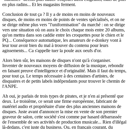
en plus radins... Et les magasins ferment.
Conclusion de tout ça ? Il y a de moins en moins de nouveaux
disques, de moins en moins de points de ventes spécialisés, et on ne
se dirige même plus vers "l'uniformisation" du marché : on se dirige
vers une situation où on aura le choix chaque mois entre 20 albums,
qu'on mettra dans son caddie entre les croquettes pour le chien et le
PQ... Conséquence automatique, les amateurs de e-donkey vont à
leur tour avoir bien du mal à trouver du contenu pour leurs
agissements... Ca s'appelle tuer la poule aux oeufs d'or.
Alors bien sûr, les maisons de disques n'ont qu'à s'organiser.
Inventer de nouveaux moyens de diffusion de la musique, rebondir
en faisant preuve d'intelligence et d'originalité. Mais il faut du temps,
pour tout ça. Le temps nécessaire à des centaines d'artistes, de
disquaires et de petits labels indépendants pour trouver le chemin de
l'ANPE.
Ah oui, je parlais de trois types de pirates, et je n'en ai présenté que
deux. Le troisième, ce serait une firme européenne, fabricant de
matériel audio et propriétaire d'une des plus anciennes maisons de
disques. Juste avant d'annoncer la mise en vente de son premier
graveur de salon, cette société s'est comme par hasard débarrassée
de l'ensemble de ses activités de production musicale... Rien d'illégal
là-dedans, c'est juste du business. Ou, en français courant, du