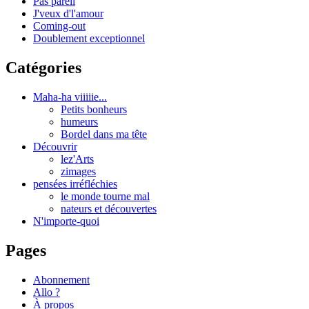
Pas pareil
J'veux d'l'amour
Coming-out
Doublement exceptionnel
Catégories
Maha-ha viiiiie...
Petits bonheurs
humeurs
Bordel dans ma tête
Découvrir
lez'Arts
zimages
pensées irréfléchies
le monde tourne mal
nateurs et découvertes
N'importe-quoi
Pages
Abonnement
Allo ?
À propos