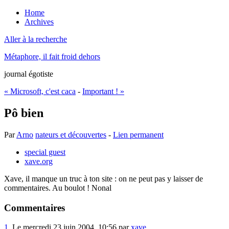
Home
Archives
Aller à la recherche
Métaphore, il fait froid dehors
journal égotiste
« Microsoft, c'est caca
-
Important ! »
Pô bien
Par
Arno
nateurs et découvertes
-
Lien permanent
special guest
xave.org
Xave, il manque un truc à ton site : on ne peut pas y laisser de
commentaires. Au boulot ! Nonal
Commentaires
1.
Le mercredi 23 juin 2004, 10:56 par
xave