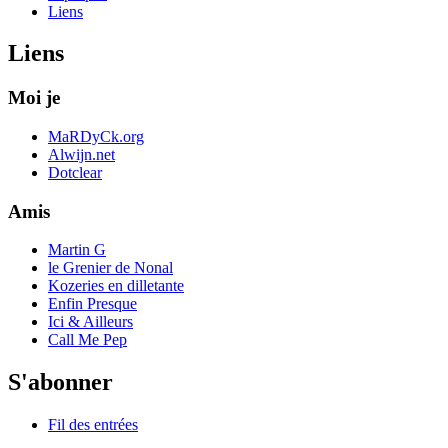
Liens
Liens
Moi je
MaRDyCk.org
Alwijn.net
Dotclear
Amis
Martin G
le Grenier de Nonal
Kozeries en dilletante
Enfin Presque
Ici & Ailleurs
Call Me Pep
S'abonner
Fil des entrées