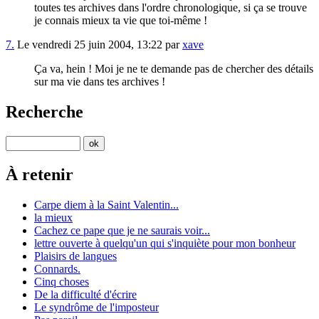
toutes tes archives dans l'ordre chronologique, si ça se trouve
je connais mieux ta vie que toi-même !
7.
Le vendredi 25 juin 2004, 13:22 par
xave
Ça va, hein ! Moi je ne te demande pas de chercher des détails
sur ma vie dans tes archives !
Recherche
À retenir
Carpe diem à la Saint Valentin...
la mieux
Cachez ce pape que je ne saurais voir...
lettre ouverte à quelqu'un qui s'inquiète pour mon bonheur
Plaisirs de langues
Connards.
Cinq choses
De la difficulté d'écrire
Le syndrôme de l'imposteur