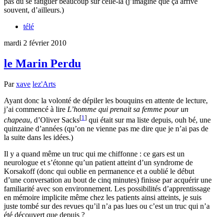
pas dû se fatiguer beaucoup sur celle-là (j’imagine que ça arrive
souvent, d’ailleurs.)
télé
mardi 2 février 2010
le Marin Perdu
Par
xave
lez'Arts
Ayant donc la volonté de dépiler les bouquins en attente de lecture,
j’ai commencé à lire
L’homme qui prenait sa femme pour un
[
1
]
chapeau
, d’Oliver Sacks
qui était sur ma liste depuis, ouh bé, une
quinzaine d’années (qu’on ne vienne pas me dire que je n’ai pas de
la suite dans les idées.)
Il y a quand même un truc qui me chiffonne : ce gars est un
neurologue et s’étonne qu’un patient atteint d’un syndrome de
Korsakoff (donc qui oublie en permanence et a oublié le début
d’une conversation au bout de cinq minutes) finisse par acquérir une
familiarité avec son environnement. Les possibilités d’apprentissage
en mémoire implicite même chez les patients ainsi atteints, je suis
juste tombé sur des revues qu’il n’a pas lues ou c’est un truc qui n’a
été découvert que depuis ?