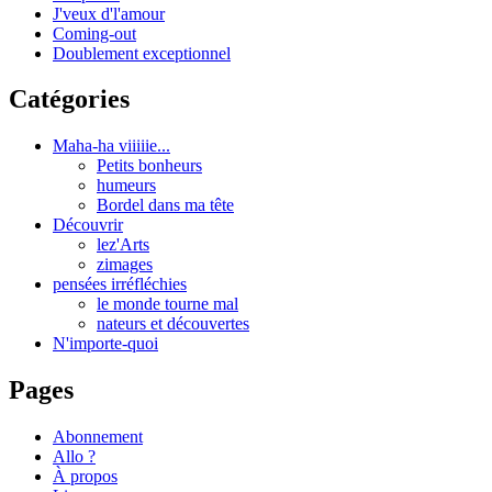
J'veux d'l'amour
Coming-out
Doublement exceptionnel
Catégories
Maha-ha viiiiie...
Petits bonheurs
humeurs
Bordel dans ma tête
Découvrir
lez'Arts
zimages
pensées irréfléchies
le monde tourne mal
nateurs et découvertes
N'importe-quoi
Pages
Abonnement
Allo ?
À propos