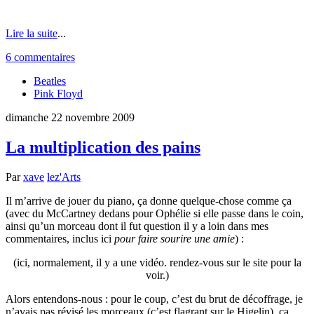
Lire la suite
...
6 commentaires
Beatles
Pink Floyd
dimanche 22 novembre 2009
La multiplication des pains
Par
xave
lez'Arts
Il m’arrive de jouer du piano, ça donne quelque-chose comme ça
(avec du McCartney dedans pour Ophélie si elle passe dans le coin,
ainsi qu’un morceau dont il fut question il y a loin dans mes
commentaires, inclus ici
pour faire sourire une amie
) :
(ici, normalement, il y a une vidéo. rendez-vous sur le site pour la
voir.)
Alors entendons-nous : pour le coup, c’est du brut de décoffrage, je
n’avais pas révisé les morceaux (c’est flagrant sur le Higelin), ça