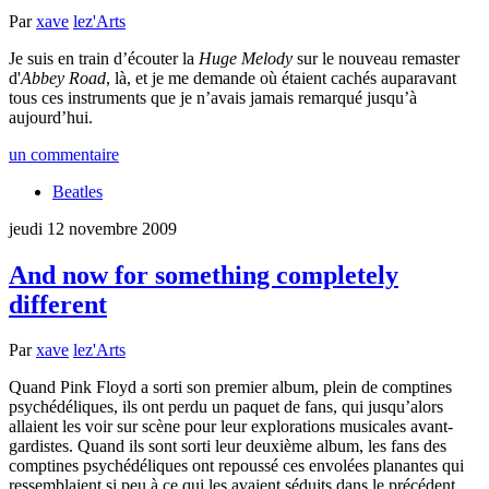
Par
xave
lez'Arts
Je suis en train d’écouter la
Huge Melody
sur le nouveau remaster
d'
Abbey Road
, là, et je me demande où étaient cachés auparavant
tous ces instruments que je n’avais jamais remarqué jusqu’à
aujourd’hui.
un commentaire
Beatles
jeudi 12 novembre 2009
And now for something completely
different
Par
xave
lez'Arts
Quand Pink Floyd a sorti son premier album, plein de comptines
psychédéliques, ils ont perdu un paquet de fans, qui jusqu’alors
allaient les voir sur scène pour leur explorations musicales avant-
gardistes. Quand ils sont sorti leur deuxième album, les fans des
comptines psychédéliques ont repoussé ces envolées planantes qui
ressemblaient si peu à ce qui les avaient séduits dans le précédent.