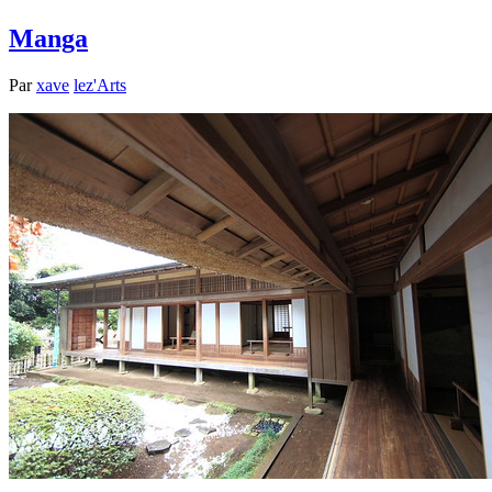
Manga
Par
xave
lez'Arts