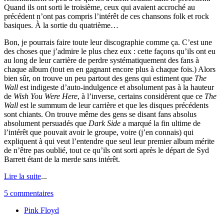
Quand ils ont sorti le troisième, ceux qui avaient accroché au
précédent n’ont pas compris l’intérêt de ces chansons folk et rock
basiques. À la sortie du quatrième…
Bon, je pourrais faire toute leur discographie comme ça. C’est une
des choses que j’admire le plus chez eux : cette façons qu’ils ont eu
au long de leur carrière de perdre systématiquement des fans à
chaque album (tout en en gagnant encore plus à chaque fois.) Alors
bien sûr, on trouve un peu partout des gens qui estiment que
The
Wall
est indigeste d’auto-indulgence et absolument pas à la hauteur
de
Wish You Were Here
, à l’inverse, certains considèrent que ce
The
Wall
est le summum de leur carrière et que les disques précédents
sont chiants. On trouve même des gens se disant fans absolus
absolument persuadés que
Dark Side
a marqué la fin ultime de
l’intérêt que pouvait avoir le groupe, voire (j’en connais) qui
expliquent à qui veut l’entendre que seul leur premier album mérite
de n’être pas oublié, tout ce qu’ils ont sorti après le départ de Syd
Barrett étant de la merde sans intérêt.
Lire la suite
...
5 commentaires
Pink Floyd