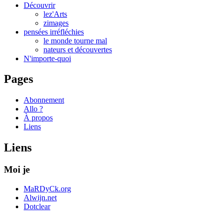
Découvrir
lez'Arts
zimages
pensées irréfléchies
le monde tourne mal
nateurs et découvertes
N'importe-quoi
Pages
Abonnement
Allo ?
À propos
Liens
Liens
Moi je
MaRDyCk.org
Alwijn.net
Dotclear