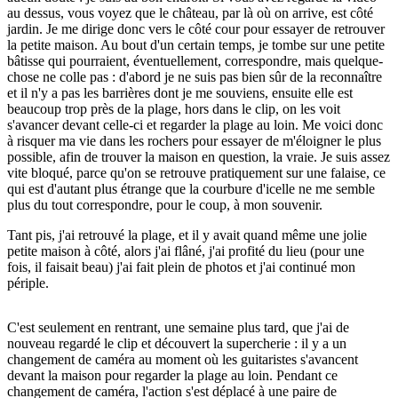
au dessus, vous voyez que le château, par là où on arrive, est côté
jardin. Je me dirige donc vers le côté cour pour essayer de retrouver
la petite maison. Au bout d'un certain temps, je tombe sur une petite
bâtisse qui pourraient, éventuellement, correspondre, mais quelque-
chose ne colle pas : d'abord je ne suis pas bien sûr de la reconnaître
et il n'y a pas les barrières dont je me souviens, ensuite elle est
beaucoup trop près de la plage, hors dans le clip, on les voit
s'avancer devant celle-ci et regarder la plage au loin. Me voici donc
à risquer ma vie dans les rochers pour essayer de m'éloigner le plus
possible, afin de trouver la maison en question, la vraie. Je suis assez
vite bloqué, parce qu'on se retrouve pratiquement sur une falaise, ce
qui est d'autant plus étrange que la courbure d'icelle ne me semble
plus du tout correspondre, pour le coup, à mon souvenir.
Tant pis, j'ai retrouvé la plage, et il y avait quand même une jolie
petite maison à côté, alors j'ai flâné, j'ai profité du lieu (pour une
fois, il faisait beau) j'ai fait plein de photos et j'ai continué mon
périple.
C'est seulement en rentrant, une semaine plus tard, que j'ai de
nouveau regardé le clip et découvert la supercherie : il y a un
changement de caméra au moment où les guitaristes s'avancent
devant la maison pour regarder la plage au loin. Pendant ce
changement de caméra, l'action s'est déplacé à une paire de