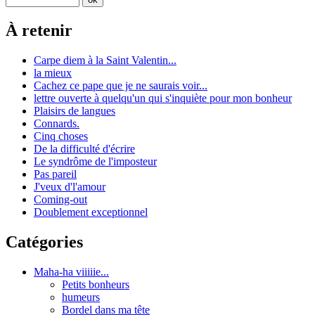
À retenir
Carpe diem à la Saint Valentin...
la mieux
Cachez ce pape que je ne saurais voir...
lettre ouverte à quelqu'un qui s'inquiète pour mon bonheur
Plaisirs de langues
Connards.
Cinq choses
De la difficulté d'écrire
Le syndrôme de l'imposteur
Pas pareil
J'veux d'l'amour
Coming-out
Doublement exceptionnel
Catégories
Maha-ha viiiiie...
Petits bonheurs
humeurs
Bordel dans ma tête