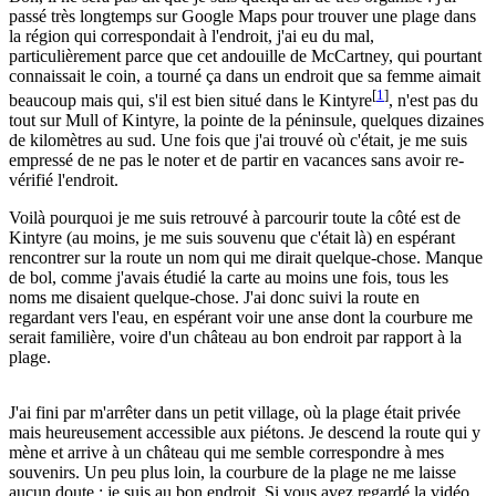
passé très longtemps sur Google Maps pour trouver une plage dans
la région qui correspondait à l'endroit, j'ai eu du mal,
particulièrement parce que cet andouille de McCartney, qui pourtant
connaissait le coin, a tourné ça dans un endroit que sa femme aimait
[
1
]
beaucoup mais qui, s'il est bien situé dans le Kintyre
, n'est pas du
tout sur Mull of Kintyre, la pointe de la péninsule, quelques dizaines
de kilomètres au sud. Une fois que j'ai trouvé où c'était, je me suis
empressé de ne pas le noter et de partir en vacances sans avoir re-
vérifié l'endroit.
Voilà pourquoi je me suis retrouvé à parcourir toute la côté est de
Kintyre (au moins, je me suis souvenu que c'était là) en espérant
rencontrer sur la route un nom qui me dirait quelque-chose. Manque
de bol, comme j'avais étudié la carte au moins une fois, tous les
noms me disaient quelque-chose. J'ai donc suivi la route en
regardant vers l'eau, en espérant voir une anse dont la courbure me
serait familière, voire d'un château au bon endroit par rapport à la
plage.
J'ai fini par m'arrêter dans un petit village, où la plage était privée
mais heureusement accessible aux piétons. Je descend la route qui y
mène et arrive à un château qui me semble correspondre à mes
souvenirs. Un peu plus loin, la courbure de la plage ne me laisse
aucun doute : je suis au bon endroit. Si vous avez regardé la vidéo