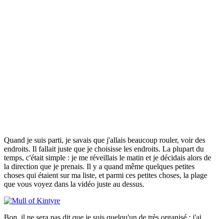
Quand je suis parti, je savais que j'allais beaucoup rouler, voir des
endroits. Il fallait juste que je choisisse les endroits. La plupart du
temps, c'était simple : je me réveillais le matin et je décidais alors de
la direction que je prenais. Il y a quand même quelques petites
choses qui étaient sur ma liste, et parmi ces petites choses, la plage
que vous voyez dans la vidéo juste au dessus.
Bon, il ne sera pas dit que je suis quelqu'un de très organisé : j'ai