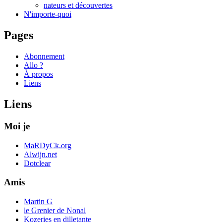
nateurs et découvertes
N'importe-quoi
Pages
Abonnement
Allo ?
À propos
Liens
Liens
Moi je
MaRDyCk.org
Alwijn.net
Dotclear
Amis
Martin G
le Grenier de Nonal
Kozeries en dilletante