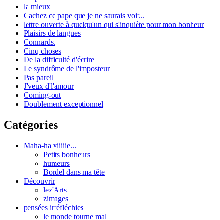
la mieux
Cachez ce pape que je ne saurais voir...
lettre ouverte à quelqu'un qui s'inquiète pour mon bonheur
Plaisirs de langues
Connards.
Cinq choses
De la difficulté d'écrire
Le syndrôme de l'imposteur
Pas pareil
J'veux d'l'amour
Coming-out
Doublement exceptionnel
Catégories
Maha-ha viiiiie...
Petits bonheurs
humeurs
Bordel dans ma tête
Découvrir
lez'Arts
zimages
pensées irréfléchies
le monde tourne mal