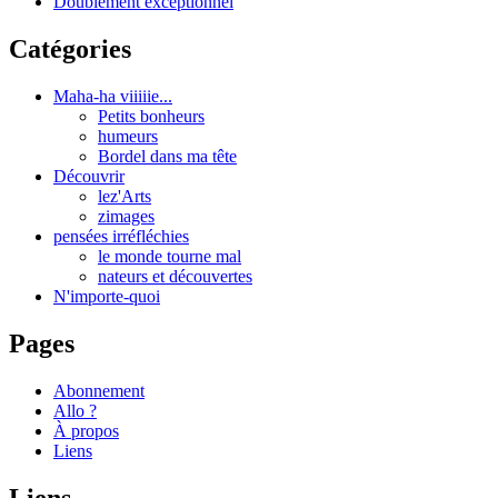
Doublement exceptionnel
Catégories
Maha-ha viiiiie...
Petits bonheurs
humeurs
Bordel dans ma tête
Découvrir
lez'Arts
zimages
pensées irréfléchies
le monde tourne mal
nateurs et découvertes
N'importe-quoi
Pages
Abonnement
Allo ?
À propos
Liens
Liens