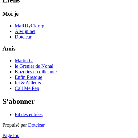
Moi je
MaRDyCk.org
Alwijn.net
Dotclear
Amis
Martin G
le Grenier de Nonal
Kozeries en dilletante
Enfin Presque
Ici & Ailleurs
Call Me Pep
S'abonner
Fil des entrées
Propulsé par
Dotclear
Page top