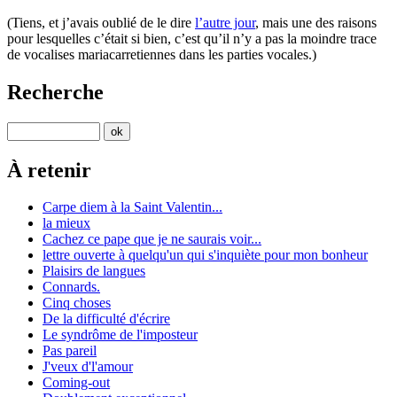
(Tiens, et j’avais oublié de le dire
l’autre jour
, mais une des raisons
pour lesquelles c’était si bien, c’est qu’il n’y a pas la moindre trace
de vocalises mariacarretiennes dans les parties vocales.)
Recherche
À retenir
Carpe diem à la Saint Valentin...
la mieux
Cachez ce pape que je ne saurais voir...
lettre ouverte à quelqu'un qui s'inquiète pour mon bonheur
Plaisirs de langues
Connards.
Cinq choses
De la difficulté d'écrire
Le syndrôme de l'imposteur
Pas pareil
J'veux d'l'amour
Coming-out