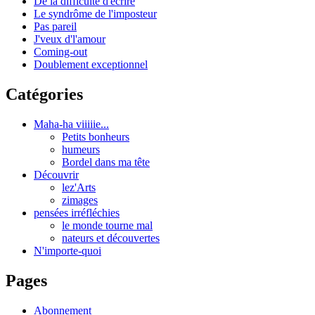
De la difficulté d'écrire
Le syndrôme de l'imposteur
Pas pareil
J'veux d'l'amour
Coming-out
Doublement exceptionnel
Catégories
Maha-ha viiiiie...
Petits bonheurs
humeurs
Bordel dans ma tête
Découvrir
lez'Arts
zimages
pensées irréfléchies
le monde tourne mal
nateurs et découvertes
N'importe-quoi
Pages
Abonnement