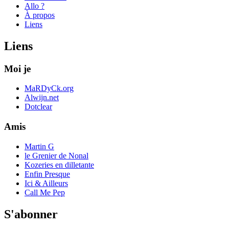
Allo ?
À propos
Liens
Liens
Moi je
MaRDyCk.org
Alwijn.net
Dotclear
Amis
Martin G
le Grenier de Nonal
Kozeries en dilletante
Enfin Presque
Ici & Ailleurs
Call Me Pep
S'abonner