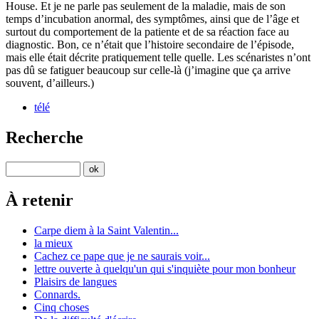
House. Et je ne parle pas seulement de la maladie, mais de son
temps d’incubation anormal, des symptômes, ainsi que de l’âge et
surtout du comportement de la patiente et de sa réaction face au
diagnostic. Bon, ce n’était que l’histoire secondaire de l’épisode,
mais elle était décrite pratiquement telle quelle. Les scénaristes n’ont
pas dû se fatiguer beaucoup sur celle-là (j’imagine que ça arrive
souvent, d’ailleurs.)
télé
Recherche
À retenir
Carpe diem à la Saint Valentin...
la mieux
Cachez ce pape que je ne saurais voir...
lettre ouverte à quelqu'un qui s'inquiète pour mon bonheur
Plaisirs de langues
Connards.
Cinq choses