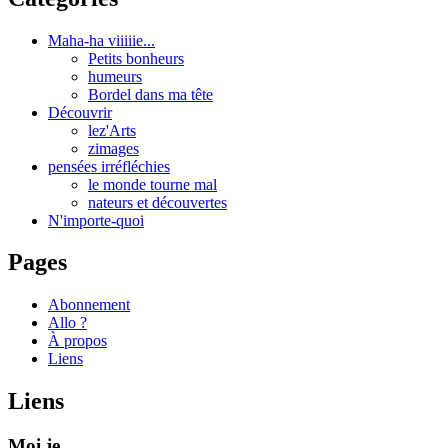
Maha-ha viiiiie...
Petits bonheurs
humeurs
Bordel dans ma tête
Découvrir
lez'Arts
zimages
pensées irréfléchies
le monde tourne mal
nateurs et découvertes
N'importe-quoi
Pages
Abonnement
Allo ?
À propos
Liens
Liens
Moi je