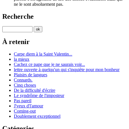
ne le sont absoluement pas.
Recherche
À retenir
Carpe diem à la Saint Valentin...
la mieux
Cachez ce pape que je ne saurais voir...
lettre ouverte à quelqu'un qui s'inquiète pour mon bonheur
Plaisirs de langues
Connards.
Cinq choses
De la difficulté d'écrire
Le syndrôme de l'imposteur
Pas pareil
J'veux d'l'amour
Coming-out
Doublement exceptionnel
Catégories