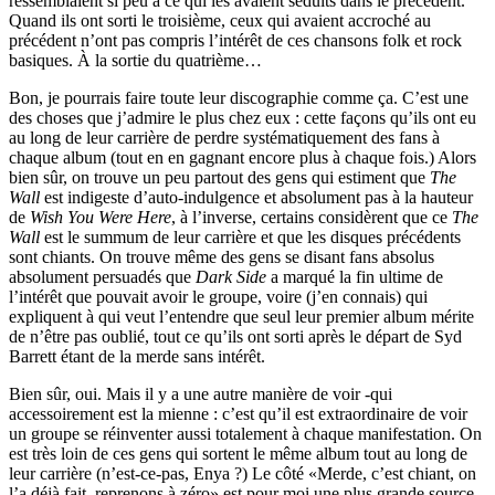
ressemblaient si peu à ce qui les avaient séduits dans le précédent.
Quand ils ont sorti le troisième, ceux qui avaient accroché au
précédent n’ont pas compris l’intérêt de ces chansons folk et rock
basiques. À la sortie du quatrième…
Bon, je pourrais faire toute leur discographie comme ça. C’est une
des choses que j’admire le plus chez eux : cette façons qu’ils ont eu
au long de leur carrière de perdre systématiquement des fans à
chaque album (tout en en gagnant encore plus à chaque fois.) Alors
bien sûr, on trouve un peu partout des gens qui estiment que
The
Wall
est indigeste d’auto-indulgence et absolument pas à la hauteur
de
Wish You Were Here
, à l’inverse, certains considèrent que ce
The
Wall
est le summum de leur carrière et que les disques précédents
sont chiants. On trouve même des gens se disant fans absolus
absolument persuadés que
Dark Side
a marqué la fin ultime de
l’intérêt que pouvait avoir le groupe, voire (j’en connais) qui
expliquent à qui veut l’entendre que seul leur premier album mérite
de n’être pas oublié, tout ce qu’ils ont sorti après le départ de Syd
Barrett étant de la merde sans intérêt.
Bien sûr, oui. Mais il y a une autre manière de voir -qui
accessoirement est la mienne : c’est qu’il est extraordinaire de voir
un groupe se réinventer aussi totalement à chaque manifestation. On
est très loin de ces gens qui sortent le même album tout au long de
leur carrière (n’est-ce-pas, Enya ?) Le côté
Merde, c’est chiant, on
l’a déjà fait, reprenons à zéro
est pour moi une plus grande source