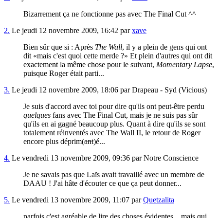
Bizarrement ça ne fonctionne pas avec The Final Cut ^^
2.
Le jeudi 12 novembre 2009, 16:42 par
xave
Bien sûr que si : Après
The Wall
, il y a plein de gens qui ont
dit
mais c'est quoi cette merde ?
Et plein d'autres qui ont dit
exactement la même chose pour le suivant,
Momentary Lapse
,
puisque Roger était parti...
3.
Le jeudi 12 novembre 2009, 18:06 par Drapeau - Syd (Vicious)
Je suis d'accord avec toi pour dire qu'ils ont peut-être perdu
quelques
fans avec The Final Cut, mais je ne suis pas sûr
qu'ils en ai gagné beaucoup plus. Quant à dire qu'ils se sont
totalement réinventés avec The Wall II, le retour de Roger
encore plus déprim(
ant
)é...
4.
Le vendredi 13 novembre 2009, 09:36 par Notre Conscience
Je ne savais pas que Laïs avait travaillé avec un membre de
DAAU ! J'ai hâte d'écouter ce que ça peut donner...
5.
Le vendredi 13 novembre 2009, 11:07 par
Quetzalita
parfois c'est agréable de lire des choses évidentes... mais qui