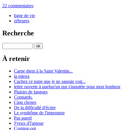
22 commentaires
ligne de vie
zébrures
Recherche
À retenir
Carpe diem à la Saint Valentin...
la mieux
Cachez ce pape que je ne saurais voir...
lettre ouverte à quelqu'un qui s'inquiète pour mon bonheur
Plaisirs de langues
Connards.
Cinq choses
De la difficulté d'écrire
Le syndrôme de l'imposteur
Pas pareil
J'veux d'l'amour
Coming-out