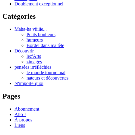
Doublement exceptionnel
Catégories
Maha-ha viiiiie...
Petits bonheurs
humeurs
Bordel dans ma tête
Découvrir
lez'Arts
zimages
pensées irréfléchies
le monde tourne mal
nateurs et découvertes
N'importe-quoi
Pages
Abonnement
Allo ?
À propos
Liens