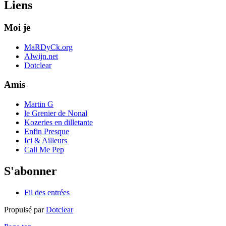
Liens
Moi je
MaRDyCk.org
Alwijn.net
Dotclear
Amis
Martin G
le Grenier de Nonal
Kozeries en dilletante
Enfin Presque
Ici & Ailleurs
Call Me Pep
S'abonner
Fil des entrées
Propulsé par
Dotclear