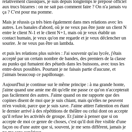
relativement classiques, je suis depuis longtemps le préposé officiel
aux trucs bizarres : on ne sait pas comment faire ? On n'a jamais vu
ça ? C'est pour ma pomme.
Mais je réussis ça très bien également dans mes relations avec les
autres. Les banales d'abord, où je ne veux pas être juste un client N
entre le client N-1 et le client N+1, mais où je veux établir un
contact humain, je veux qu'on me regarde et je veux déclencher un
sourire. Je ne veux pas être un lambda.
et puis les relations plus suivies : J'ai souvenir qu'au lycée, j'étais
accepté par un certain nombre de bandes, des premiers de la classe
au punks qui fumaient des pétards dans les buissons, avec tous les
entre-deux possibles. Pourtant je ne faisais partie d'aucune, et
j'aimais beaucoup ce papillonage.
Aujourd'hui je continue sur le même principe : à ma grande honte,
j'aime quand une amie me dit qu'elle me passe ce qu'on n'accepterait
pas facilement des autres. J'aime quand on me rapporte que des
copines disent de moi que je suis chiant, mais qu'elles ne peuvent
m'en vouloir, parce que je suis xave. J'aime attirer l'attention en étant
le dernier arrivé à des répétitions de théâtre ou celui dont on accepte
qu'il refuse les activités de groupe. Et j'aime à penser que si on
accepte de moi ce genre de choses, c'est qu'il doit être visible d'une
façon ou d'une autre que si, souvent, je me sens différent, jamais je