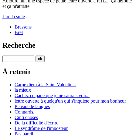
Aujourd'hui, une espèce de petite lettre ouverte à RTL... Ça défoule
et ça m'attriste.
Lire la suite
...
Brassens
Brel
Recherche
À retenir
Carpe diem à la Saint Valentin...
la mieux
Cachez ce pape que je ne saurais voir...
lettre ouverte à quelqu'un qui s'inquiète pour mon bonheur
Plaisirs de langues
Connards.
Cinq choses
De la difficulté d'écrire
Le syndrôme de l'imposteur
Pas pareil