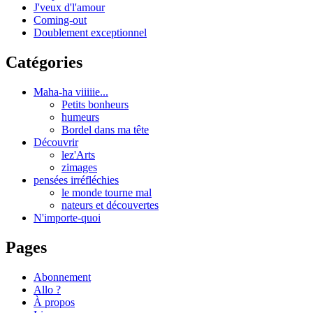
J'veux d'l'amour
Coming-out
Doublement exceptionnel
Catégories
Maha-ha viiiiie...
Petits bonheurs
humeurs
Bordel dans ma tête
Découvrir
lez'Arts
zimages
pensées irréfléchies
le monde tourne mal
nateurs et découvertes
N'importe-quoi
Pages
Abonnement
Allo ?
À propos