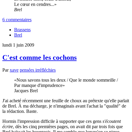
Le cœur en cendres...
Brel
6 commentaires
Brassens
Brel
lundi 1 juin 2009
C'est comme les cochons
Par
xave
pensées irréfléchies
Nous savons tous les deux / Que le monde sommeille /
Par manque d'imprudence
Jacques Brel
J'ai acheté récemment une feuille de choux au prétexte qu'elle parlait
de Brel. À ma décharge, je n'imaginais avant l'achat la "qualité" de
la rédaction. Baste.
Hormis l'impression difficile à supporter que ces gens
s'écoutent
écrire
, dès les cinq premières pages, on avait dit par trois fois que
Brel haïssait les bourgeois. Il me semble que lorsqu'on se pique