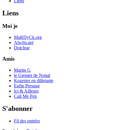
Liens
Liens
Moi je
MaRDyCk.org
Alwijn.net
Dotclear
Amis
Martin G
le Grenier de Nonal
Kozeries en dilletante
Enfin Presque
Ici & Ailleurs
Call Me Pep
S'abonner
Fil des entrées