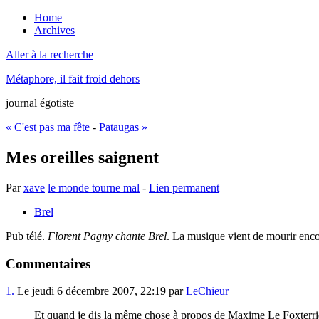
Home
Archives
Aller à la recherche
Métaphore, il fait froid dehors
journal égotiste
« C'est pas ma fête
-
Pataugas »
Mes oreilles saignent
Par
xave
le monde tourne mal
-
Lien permanent
Brel
Pub télé.
Florent Pagny chante Brel
. La musique vient de mourir enco
Commentaires
1.
Le jeudi 6 décembre 2007, 22:19 par
LeChieur
Et quand je dis la même chose à propos de Maxime Le Foxterrie