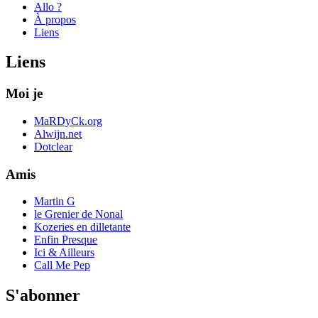
Allo ?
À propos
Liens
Liens
Moi je
MaRDyCk.org
Alwijn.net
Dotclear
Amis
Martin G
le Grenier de Nonal
Kozeries en dilletante
Enfin Presque
Ici & Ailleurs
Call Me Pep
S'abonner