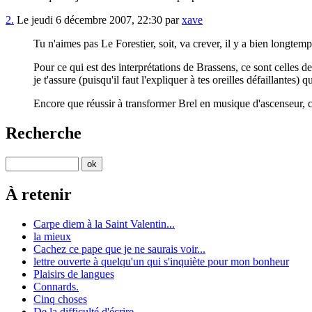
2.
Le jeudi 6 décembre 2007, 22:30 par
xave
Tu n'aimes pas Le Forestier, soit, va crever, il y a bien longte
Pour ce qui est des interprétations de Brassens, ce sont celles 
je t'assure (puisqu'il faut l'expliquer à tes oreilles défaillantes) 
Encore que réussir à transformer Brel en musique d'ascenseur, 
Recherche
À retenir
Carpe diem à la Saint Valentin...
la mieux
Cachez ce pape que je ne saurais voir...
lettre ouverte à quelqu'un qui s'inquiète pour mon bonheur
Plaisirs de langues
Connards.
Cinq choses
De la difficulté d'écrire