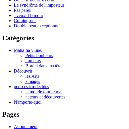
Le syndrôme de l'imposteur
Pas pareil
J'veux d'l'amour
Coming-out
Doublement exceptionnel
Catégories
Maha-ha viiiiie...
Petits bonheurs
humeurs
Bordel dans ma tête
Découvrir
lez'Arts
zimages
pensées irréfléchies
le monde tourne mal
nateurs et découvertes
N'importe-quoi
Pages
Abonnement