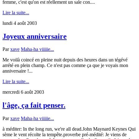
femme, c'est qu'on est réellement un sale con....
Lire la suite...
lundi 4 août 2003
Joyeux anniversaire
Par
xave
Maha-ha viiiiie...
Me voilà coincé en pleine nuit depuis des heures dans un tégévé
arrété en plein champ. Ce n'est pas comme ça que je voyais mon
anniversaire !...
Lire la suite...
mercredi 6 août 2003
l'âge, ça fait penser.
Par
xave
Maha-ha viiiiie...
à méditer: In the long run, we're all dead.John Maynard Keynes Qui
sème le vent récolte la tempête.proverbe pré-médité: Je viens de