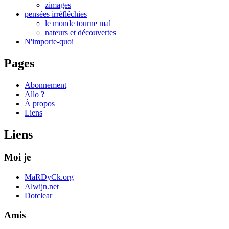
zimages
pensées irréfléchies
le monde tourne mal
nateurs et découvertes
N'importe-quoi
Pages
Abonnement
Allo ?
À propos
Liens
Liens
Moi je
MaRDyCk.org
Alwijn.net
Dotclear
Amis