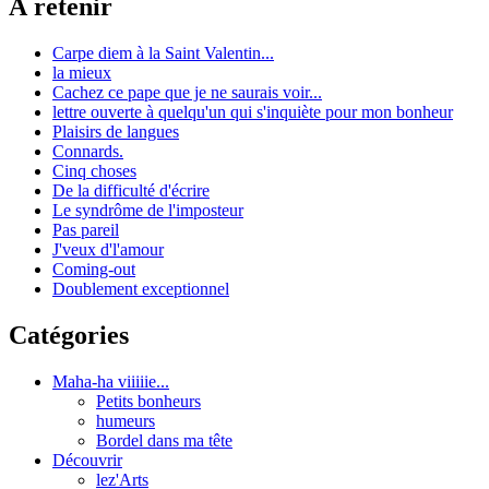
À retenir
Carpe diem à la Saint Valentin...
la mieux
Cachez ce pape que je ne saurais voir...
lettre ouverte à quelqu'un qui s'inquiète pour mon bonheur
Plaisirs de langues
Connards.
Cinq choses
De la difficulté d'écrire
Le syndrôme de l'imposteur
Pas pareil
J'veux d'l'amour
Coming-out
Doublement exceptionnel
Catégories
Maha-ha viiiiie...
Petits bonheurs
humeurs
Bordel dans ma tête
Découvrir
lez'Arts