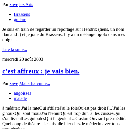
Par
xave
lez'Arts
Brassens
guitare
Je suis en train de regarder un reportage sur Hendrix (tiens, un nom
flamand !) et je joue du Brassens. Il y a un mélange rigolo dans mes
doigts...
Lire la suite...
mercredi 20 août 2003
c'est affreux : je vais bien.
Par
xave
Maha-ha viiiiie...
angoisses
malade
à méditer: J'ai la rateQui s'dilateJ'ai le foieQu'est pas droit [...]J'ai les
g'nouxQui sont mousJ'ai l'fémurQu'est trop durJ'ai les cuissesQui
s'raidissentLes guibolesQui flageolent ...Gaston Ouvrard pré-médité:
Quel coup de théâtre ! Je suis allé hier chez le médecin avec tous
mes résultats...