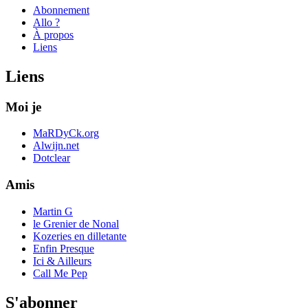
Abonnement
Allo ?
À propos
Liens
Liens
Moi je
MaRDyCk.org
Alwijn.net
Dotclear
Amis
Martin G
le Grenier de Nonal
Kozeries en dilletante
Enfin Presque
Ici & Ailleurs
Call Me Pep
S'abonner