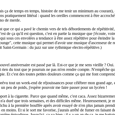
 fais ça de temps en temps, histoire de me tenir un minimum au courant)
ens pratiquement littéral : quand les oreilles commencent à être accrochées,
chno de merde.
est que ce qui a pavé le chemin vers de tels débordements de répétitivité, 
st de ça qu'il est question, c'est en partie la musique que j'écoute, voi
ui sous ces envolées a tendance à être assez répétitive pour éteindre la 
lounge", cette musique qui permet d'avoir une musique d'ascenseur de rel
it Saint-Germain : du jazz sur une rythmique electro-répétitive.)
ouvel anniversaire est passé par là. Est-ce que je me sens vieillir ? Oui
t rien du tout que je pourrais ne pas m'en rendre compte. N'empêche qu'il
ie. Et c'est des toutes petites douleurs comme ça qui me font comprendr
t prévu tout un week-end de réjouissances pour célébrer mon grand age, e
e un peu de poids, j'espère pouvoir me faire passer pour un lycéen !
apport à la cigarette. Parce que quand même, c'est caca. Assez bizarremen
ça n'a duré que trois semaines, et des difficiles même. Heureusement, je 
 fichu à la première bouffée après avoir essayé de n'en plus jamais prend
 en moins. Et si le sort me favorise, j'aurais arrêté de fumer en faisant
re épisodique. Jusqu'ici, ça va bien : il y a un an de ça, je me battais