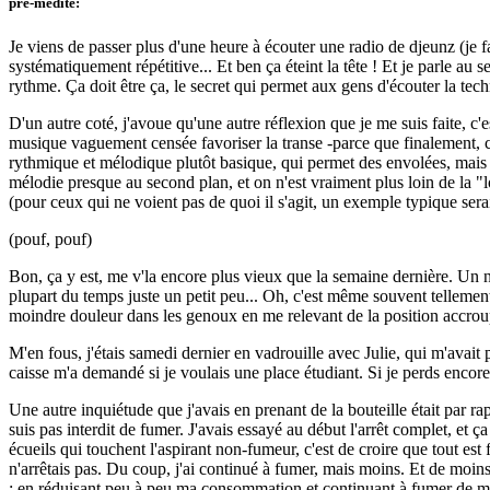
pré-médité:
Je viens de passer plus d'une heure à écouter une radio de djeunz (je
systématiquement répétitive... Et ben ça éteint la tête ! Et je parle au s
rythme. Ça doit être ça, le secret qui permet aux gens d'écouter la te
D'un autre coté, j'avoue qu'une autre réflexion que je me suis faite, c'
musique vaguement censée favoriser la transe -parce que finalement, c'e
rythmique et mélodique plutôt basique, qui permet des envolées, mais q
mélodie presque au second plan, et on n'est vraiment plus loin de la "
(pour ceux qui ne voient pas de quoi il s'agit, un exemple typique sera
(pouf, pouf)
Bon, ça y est, me v'la encore plus vieux que la semaine dernière. Un n
plupart du temps juste un petit peu... Oh, c'est même souvent tellemen
moindre douleur dans les genoux en me relevant de la position accroup
M'en fous, j'étais samedi dernier en vadrouille avec Julie, qui m'avai
caisse m'a demandé si je voulais une place étudiant. Si je perds encor
Une autre inquiétude que j'avais en prenant de la bouteille était par r
suis pas interdit de fumer. J'avais essayé au début l'arrêt complet, et 
écueils qui touchent l'aspirant non-fumeur, c'est de croire que tout est
n'arrêtais pas. Du coup, j'ai continué à fumer, mais moins. Et de moins
: en réduisant peu à peu ma consommation et continuant à fumer de maniè