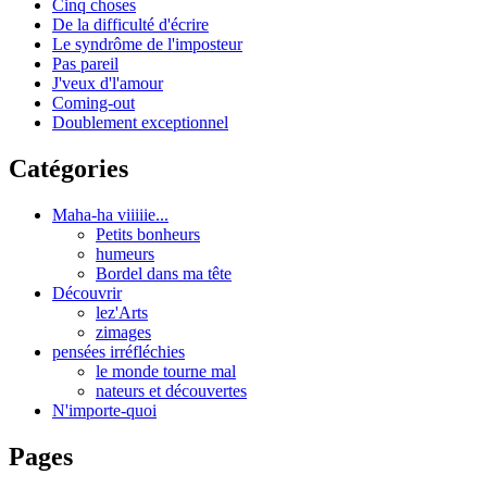
Cinq choses
De la difficulté d'écrire
Le syndrôme de l'imposteur
Pas pareil
J'veux d'l'amour
Coming-out
Doublement exceptionnel
Catégories
Maha-ha viiiiie...
Petits bonheurs
humeurs
Bordel dans ma tête
Découvrir
lez'Arts
zimages
pensées irréfléchies
le monde tourne mal
nateurs et découvertes
N'importe-quoi
Pages