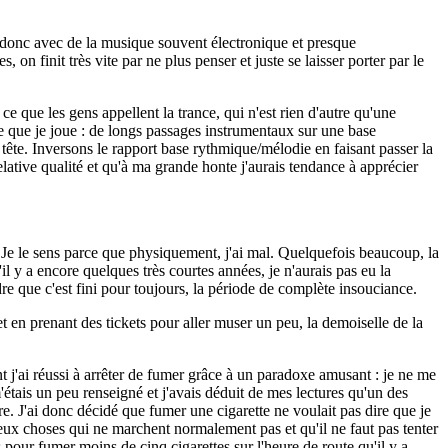
, donc avec de la musique souvent électronique et presque
 on finit très vite par ne plus penser et juste se laisser porter par le
ce que les gens appellent la trance, qui n'est rien d'autre qu'une
re que je joue : de longs passages instrumentaux sur une base
tête. Inversons le rapport base rythmique/mélodie en faisant passer la
ative qualité et qu'à ma grande honte j'aurais tendance à apprécier
. Je le sens parce que physiquement, j'ai mal. Quelquefois beaucoup, la
 y a encore quelques très courtes années, je n'aurais pas eu la
e que c'est fini pour toujours, la période de complète insouciance.
t en prenant des tickets pour aller muser un peu, la demoiselle de la
t j'ai réussi à arrêter de fumer grâce à un paradoxe amusant : je ne me
m'étais un peu renseigné et j'avais déduit de mes lectures qu'un des
re. J'ai donc décidé que fumer une cigarette ne voulait pas dire que je
 deux choses qui ne marchent normalement pas et qu'il ne faut pas tenter
 pour fumer moins de cinq cigarettes sur l'heure de route qu'il y a