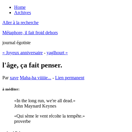
Home
Archives
Aller à la recherche
Métaphore, il fait froid dehors
journal égotiste
« Joyeux anniversaire
-
yaglhourt »
l'âge, ça fait penser.
Par
xave
Maha-ha viiiiie...
-
Lien permanent
à méditer:
In the long run, we're all dead.
John Maynard Keynes
Qui sème le vent récolte la tempête.
proverbe