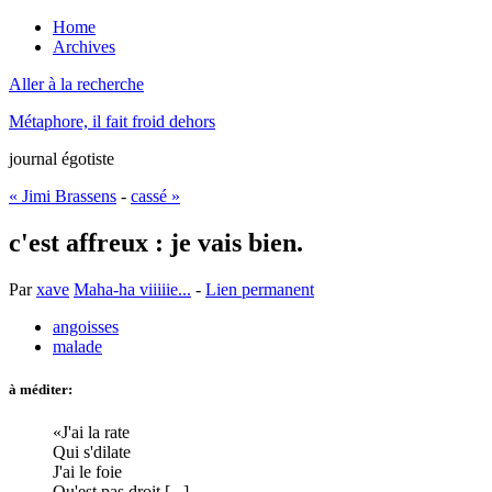
Home
Archives
Aller à la recherche
Métaphore, il fait froid dehors
journal égotiste
« Jimi Brassens
-
cassé »
c'est affreux : je vais bien.
Par
xave
Maha-ha viiiiie...
-
Lien permanent
angoisses
malade
à méditer:
J'ai la rate
Qui s'dilate
J'ai le foie
Qu'est pas droit [...]