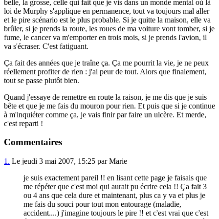
belle, la grosse, celle qui fait que je vis dans un monde mental où là
loi de Murphy s'applique en permanence, tout va toujours mal aller
et le pire scénario est le plus probable. Si je quitte la maison, elle va
brûler, si je prends la route, les roues de ma voiture vont tomber, si je
fume, le cancer va m'emporter en trois mois, si je prends l'avion, il
va s'écraser. C'est fatiguant.
Ça fait des années que je traîne ça. Ça me pourrit la vie, je ne peux
réellement profiter de rien : j'ai peur de tout. Alors que finalement,
tout se passe plutôt bien.
Quand j'essaye de remettre en route la raison, je me dis que je suis
bête et que je me fais du mouron pour rien. Et puis que si je continue
à m'inquiéter comme ça, je vais finir par faire un ulcère. Et merde,
c'est reparti !
Commentaires
1.
Le jeudi 3 mai 2007, 15:25 par Marie
je suis exactement pareil !! en lisant cette page je faisais q
ue
me répéter que c
'est
moi qui aurait pu écrire cela !!
Ç
a fait 3
ou 4 ans que cela dure et maintenant,
plus
ca y va et
plus
je
me fais du souci pour
tout
mon entourage (maladie,
accident....) j'imagine
toujours
le pire !! et c
'est
vrai
que c'est