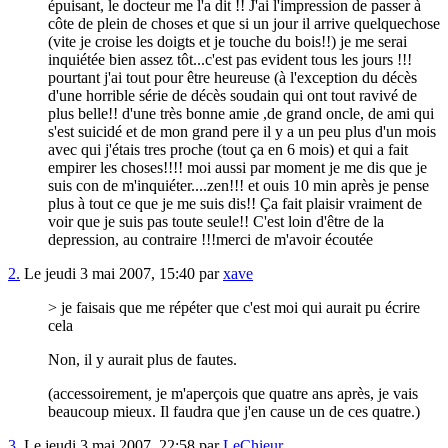
épuisant
,
le docteur me l'a dit !!
J'ai
l'impression de passer
à
c
ô
te de plein de chose
s
et que si
un
jour il arrive
quelque
chose
(vite
je
croise les doigts et je touche du bois!!) je me serai
inquiét
ée
bien assez t
ô
t...c
'est
pas evident
tous
les jours !!!
pourtant
j'ai tout pour ê
tre heureuse (à l'exception du d
é
c
è
s
d'
une
horrible s
é
rie de d
é
c
è
s soudain qui ont
tout
ravivé de
plus
belle!! d'
une
tr
è
s bonne amie ,de
grand
oncle, de ami qui
s'est
sui
c
idé et de mon
grand
pere il y a
un
peu
plus
d'
un
mois
avec qui j'étais tres proche (
tout
ç
a en 6 mois) et qui a fait
empirer les choses!!!! moi aussi par moment
je
me dis
que je
suis con de m'inqui
é
ter....zen!!! et ouis 10 min apr
è
s je pense
plus à tout ce que je me
suis dis!!
Ç
a fait plaisir
vraiment
de
voir
que
je suis pas
toute
seule!!
C'est
loin d'
ê
tre de la
depression
, au
contrair
e
!!!merci de m'avoir
é
cout
ée
2.
Le jeudi 3 mai 2007, 15:40 par
xave
> je faisais que me répéter que c'est moi qui aurait pu écrire
cela
Non, il y aurait plus de fautes.
(accessoirement, je m'aperçois que quatre ans après, je vais
beaucoup mieux. Il faudra que j'en cause un de ces quatre.)
3.
Le jeudi 3 mai 2007, 22:58 par
LeChieur