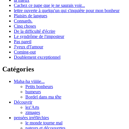
la mieux
Cachez ce pape que je ne saurais voir...
lettre ouverte à quelqu'un qui s'inquiète pour mon bonheur
Plaisirs de langues
Connards.
Cinq choses
De la difficulté d'écrire
Le syndrôme de l'imposteur
Pas pareil
J'veux d'l'amour
Coming-out
Doublement exceptionnel
Catégories
Maha-ha viiiiie...
Petits bonheurs
humeurs
Bordel dans ma tête
Découvrir
lez'Arts
zimages
pensées irréfléchies
le monde tourne mal
nateurs et découvertes