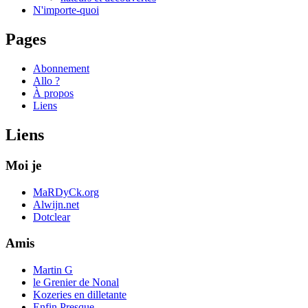
N'importe-quoi
Pages
Abonnement
Allo ?
À propos
Liens
Liens
Moi je
MaRDyCk.org
Alwijn.net
Dotclear
Amis
Martin G
le Grenier de Nonal
Kozeries en dilletante
Enfin Presque