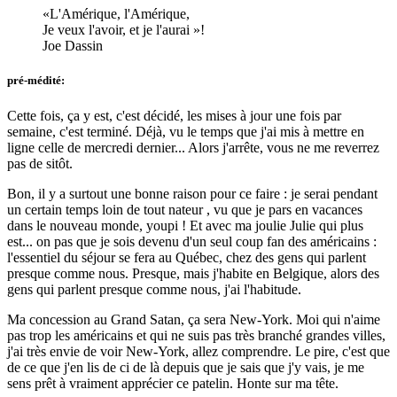
L'Amérique, l'Amérique,
Je veux l'avoir, et je l'aurai
!
Joe Dassin
pré-médité:
Cette fois, ça y est, c'est décidé, les mises à jour une fois par
semaine, c'est terminé. Déjà, vu le temps que j'ai mis à mettre en
ligne celle de mercredi dernier... Alors j'arrête, vous ne me reverrez
pas de sitôt.
Bon, il y a surtout une bonne raison pour ce faire : je serai pendant
un certain temps loin de tout nateur , vu que je pars en vacances
dans le nouveau monde, youpi ! Et avec ma joulie Julie qui plus
est... on pas que je sois devenu d'un seul coup fan des américains :
l'essentiel du séjour se fera au Québec, chez des gens qui parlent
presque comme nous. Presque, mais j'habite en Belgique, alors des
gens qui parlent presque comme nous, j'ai l'habitude.
Ma concession au Grand Satan, ça sera New-York. Moi qui n'aime
pas trop les américains et qui ne suis pas très branché grandes villes,
j'ai très envie de voir New-York, allez comprendre. Le pire, c'est que
de ce que j'en lis de ci de là depuis que je sais que j'y vais, je me
sens prêt à vraiment apprécier ce patelin. Honte sur ma tête.