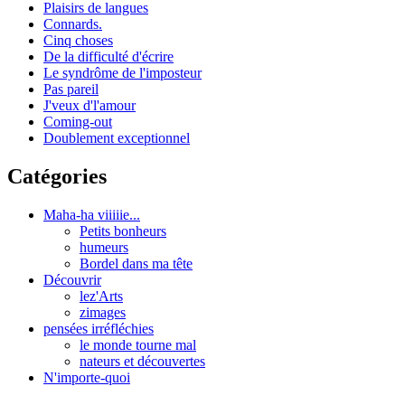
Plaisirs de langues
Connards.
Cinq choses
De la difficulté d'écrire
Le syndrôme de l'imposteur
Pas pareil
J'veux d'l'amour
Coming-out
Doublement exceptionnel
Catégories
Maha-ha viiiiie...
Petits bonheurs
humeurs
Bordel dans ma tête
Découvrir
lez'Arts
zimages
pensées irréfléchies
le monde tourne mal
nateurs et découvertes
N'importe-quoi