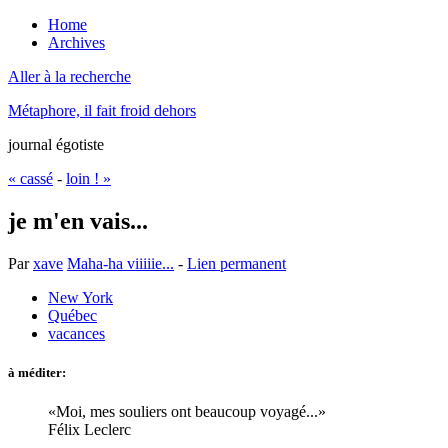
Home
Archives
Aller à la recherche
Métaphore, il fait froid dehors
journal égotiste
« cassé
-
loin ! »
je m'en vais...
Par
xave
Maha-ha viiiiie...
-
Lien permanent
New York
Québec
vacances
à méditer:
Moi, mes souliers ont beaucoup voyagé...
Félix Leclerc