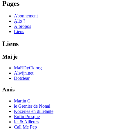
Pages
Abonnement
Allo ?
À propos
Liens
Liens
Moi je
MaRDyCk.org
Alwijn.net
Dotclear
Amis
Martin G
le Grenier de Nonal
Kozeries en dilletante
Enfin Presque
Ici & Ailleurs
Call Me Pep