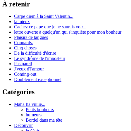
À retenir
Carpe diem à la Saint Valentin...
la mieux
Cachez ce pape que je ne saurais voir...
lettre ouverte à quelqu'un qui s'inquiète pour mon bonheur
Plaisirs de langues
Connards.
Cinq choses
De la difficulté d'écrire
Le syndrôme de l'imposteur
Pas pareil
J'veux d'l'amour
Coming-out
Doublement exceptionnel
Catégories
Maha-ha viiiiie...
Petits bonheurs
humeurs
Bordel dans ma tête
Découvrir
lez'Arts