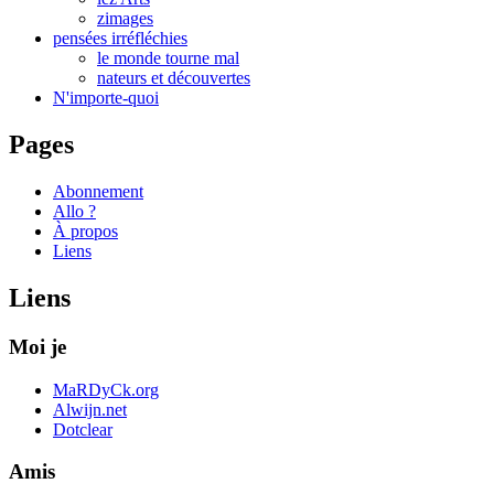
zimages
pensées irréfléchies
le monde tourne mal
nateurs et découvertes
N'importe-quoi
Pages
Abonnement
Allo ?
À propos
Liens
Liens
Moi je
MaRDyCk.org
Alwijn.net
Dotclear
Amis