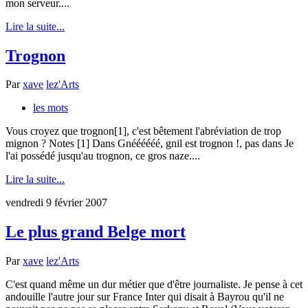
mon serveur....
Lire la suite...
Trognon
Par
xave
lez'Arts
les mots
Vous croyez que trognon[1], c'est bêtement l'abréviation de trop
mignon ? Notes [1] Dans Gnéééééé, gnil est trognon !, pas dans Je
l'ai possédé jusqu'au trognon, ce gros naze....
Lire la suite...
vendredi 9 février 2007
Le plus grand Belge mort
Par
xave
lez'Arts
C'est quand même un dur métier que d'être journaliste. Je pense à cet
andouille l'autre jour sur France Inter qui disait à Bayrou qu'il ne