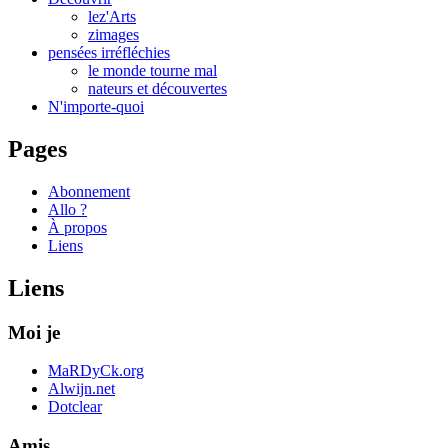
lez'Arts
zimages
pensées irréfléchies
le monde tourne mal
nateurs et découvertes
N'importe-quoi
Pages
Abonnement
Allo ?
À propos
Liens
Liens
Moi je
MaRDyCk.org
Alwijn.net
Dotclear
Amis