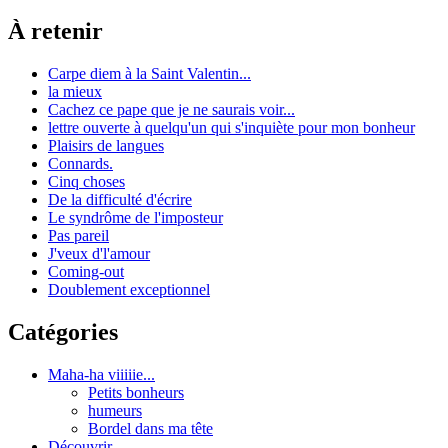
À retenir
Carpe diem à la Saint Valentin...
la mieux
Cachez ce pape que je ne saurais voir...
lettre ouverte à quelqu'un qui s'inquiète pour mon bonheur
Plaisirs de langues
Connards.
Cinq choses
De la difficulté d'écrire
Le syndrôme de l'imposteur
Pas pareil
J'veux d'l'amour
Coming-out
Doublement exceptionnel
Catégories
Maha-ha viiiiie...
Petits bonheurs
humeurs
Bordel dans ma tête
Découvrir