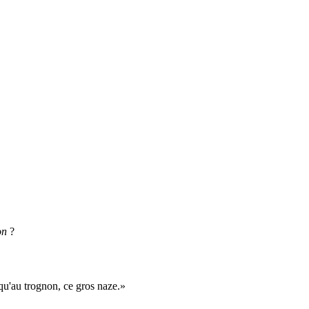
on
?
squ'au trognon, ce gros naze.