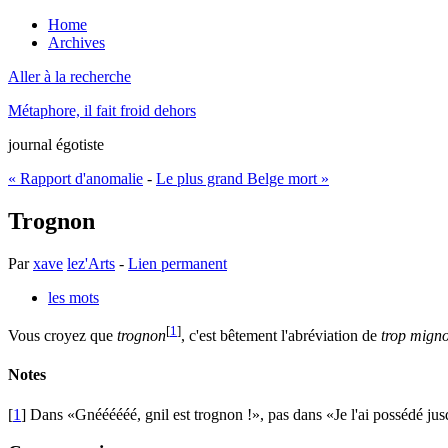
Home
Archives
Aller à la recherche
Métaphore, il fait froid dehors
journal égotiste
« Rapport d'anomalie
-
Le plus grand Belge mort »
Trognon
Par
xave
lez'Arts
-
Lien permanent
les mots
[
1
]
Vous croyez que
trognon
, c'est bêtement l'abréviation de
trop mign
Notes
[
1
] Dans
Gnéééééé, gnil est trognon !
, pas dans
Je l'ai possédé ju