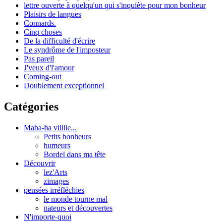
lettre ouverte à quelqu'un qui s'inquiète pour mon bonheur
Plaisirs de langues
Connards.
Cinq choses
De la difficulté d'écrire
Le syndrôme de l'imposteur
Pas pareil
J'veux d'l'amour
Coming-out
Doublement exceptionnel
Catégories
Maha-ha viiiiie...
Petits bonheurs
humeurs
Bordel dans ma tête
Découvrir
lez'Arts
zimages
pensées irréfléchies
le monde tourne mal
nateurs et découvertes
N'importe-quoi