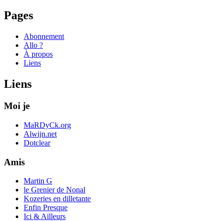
Pages
Abonnement
Allo ?
À propos
Liens
Liens
Moi je
MaRDyCk.org
Alwijn.net
Dotclear
Amis
Martin G
le Grenier de Nonal
Kozeries en dilletante
Enfin Presque
Ici & Ailleurs