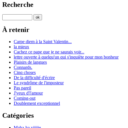
Recherche
À retenir
Carpe diem à la Saint Valentin...
la mieux
Cachez ce pape que je ne saurais voir...
lettre ouverte à quelqu'un qui s'inquiète pour mon bonheur
Plaisirs de langues
Connards.
Cinq choses
De la difficulté d'écrire
Le syndrôme de l'imposteur
Pas pareil
J'veux d'l'amour
Coming-out
Doublement exceptionnel
Catégories
Maha-ha viiiiie...