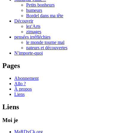
Petits bonheurs
humeurs
Bordel dans ma tête
Découvrir
lez'Arts
zimages
pensées irréfléchies
le monde tourne mal
nateurs et découvertes
N'importe-quoi
Pages
Abonnement
Allo ?
À propos
Liens
Liens
Moi je
MaRDyCk.org